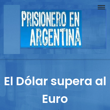
Buscador
Documentos
Prisionero
Opinión
Actuación
Prensa
El Dólar supera al
Reportajes
Euro
Columnistas
Contacto