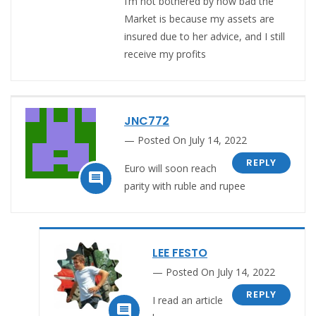
I’m not bothered by how bad the
Market is because my assets are
insured due to her advice, and I still
receive my profits
JNC772
Posted On July 14, 2022
REPLY
Euro will soon reach

parity with ruble and rupee
LEE FESTO
Posted On July 14, 2022
REPLY
I read an article
