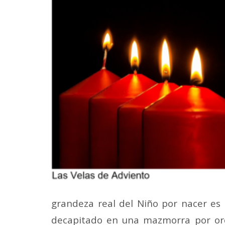
grandeza real del Niño por nacer es r
decapitado en una mazmorra por orde