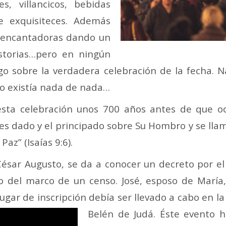
s, villancicos, bebidas
e exquisiteces. Además
s encantadoras dando un
istorias…pero en ningún
lgo sobre la verdadera celebración de la fecha. 
 no existía nada de nada…
 ésta celebración unos 700 años antes de que oc
 es dado y el principado sobre Su Hombro y se ll
az” (Isaías 9:6).
ar Augusto, se da a conocer un decreto por el 
del marco de un censo. José, esposo de María, 
 lugar de inscripción debía ser llevado a cabo en
la
Belén de Judá. Éste evento h