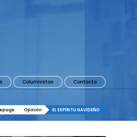
s
Columnistas
Contacto
epage
Opinión
EL ESPÍRITU NAVIDEÑO