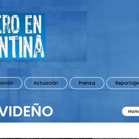
pinión
Actuación
Prensa
Reportaje
AVIDEÑO
Hom