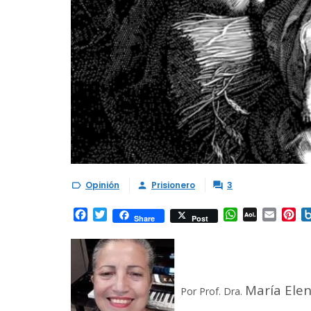
Opinión
Prisionero
3



Facebook
Twitter
WhatsApp
AOL
Email
Pi
Share
Post
Mail
María Ele
Por Prof. Dra.