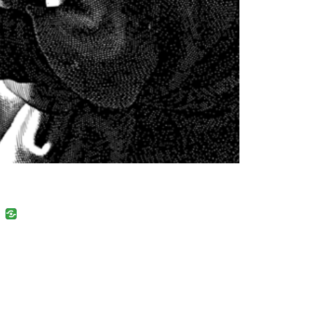
uban
VK