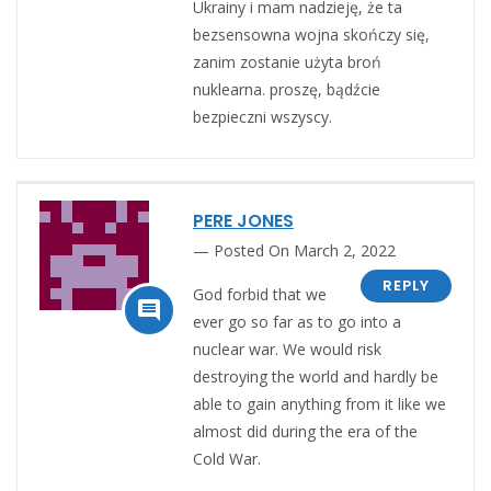
Ukrainy i mam nadzieję, że ta
bezsensowna wojna skończy się,
zanim zostanie użyta broń
nuklearna. proszę, bądźcie
bezpieczni wszyscy.
PERE JONES
Posted On March 2, 2022
REPLY
God forbid that we

ever go so far as to go into a
nuclear war. We would risk
destroying the world and hardly be
able to gain anything from it like we
almost did during the era of the
Cold War.