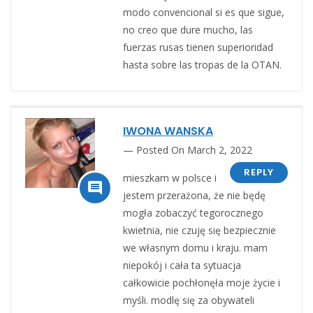
modo convencional si es que sigue,
no creo que dure mucho, las
fuerzas rusas tienen superioridad
hasta sobre las tropas de la OTAN.
IWONA WANSKA
Posted On March 2, 2022
REPLY
mieszkam w polsce i

jestem przerażona, że nie będę
mogła zobaczyć tegorocznego
kwietnia, nie czuję się bezpiecznie
we własnym domu i kraju. mam
niepokój i cała ta sytuacja
całkowicie pochłonęła moje życie i
myśli. modlę się za obywateli