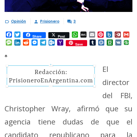
Opinión
Prisionero
3



Facebook
Twitter
WhatsApp
AOL
Email
Pinterest
Box.net
Diary.
Gm
Share
Post
Mail
Message
LinkedIn
Reddit
Messenger
Telegram
Outlook.com
Yahoo
Tumblr
Mail.Ru
Douban
VK
Save
Mail
♣
El
director
del FBI,
Christopher Wray, afirmó que su
agencia tiene dudas de que el
candidato republicano para la