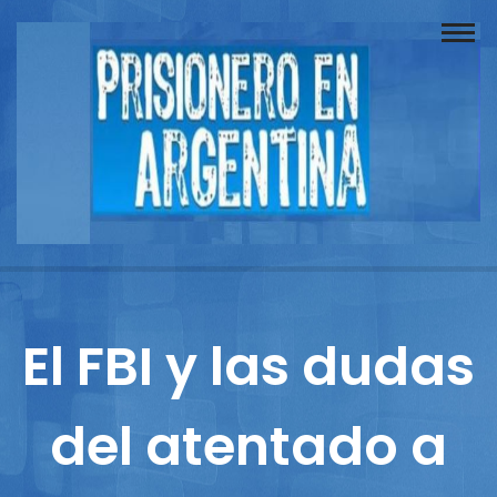
Buscador
Documentos
Prisionero
Opinión
Actuación
Prensa
El FBI y las dudas
Reportajes
del atentado a
Columnistas
Contacto