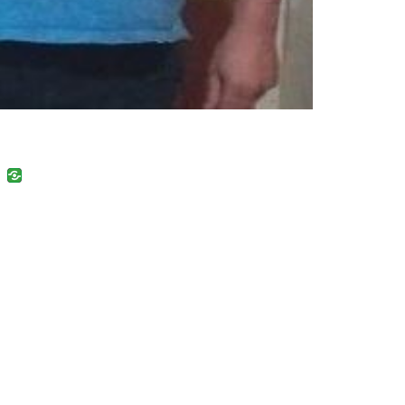
uban
VK