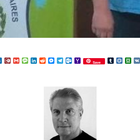
nterest
Box.net
Diary.Ru
Gmail
Message
LinkedIn
Reddit
Messenger
Telegram
Outlook.com
Yahoo
Tumblr
Mail.Ru
Do
Save
Mail