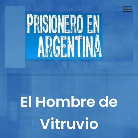
Buscador
Documentos
Prisionero
Opinión
Actuación
Prensa
El Hombre de
Reportajes
Vitruvio
Columnistas
Contacto