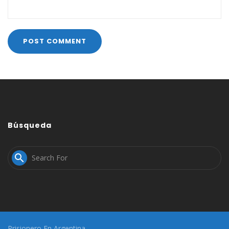
Búsqueda

Prisionero En Argentina