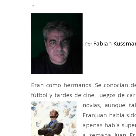
☼
Fabian Kussma
Por
Eran como hermanos. Se conocían de
fútbol y tardes de cine, juegos de ca
novias, aunque ta
Franjuan había sid
apenas había super
a semana Juan Fr