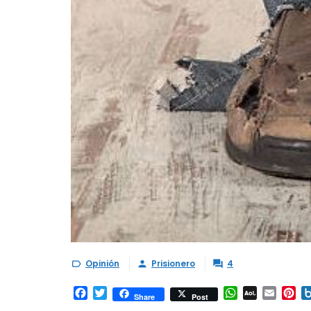
Opinión
Prisionero
4



Facebook
Twitter
WhatsApp
AOL
Email
Pi
Share
Post
Mail