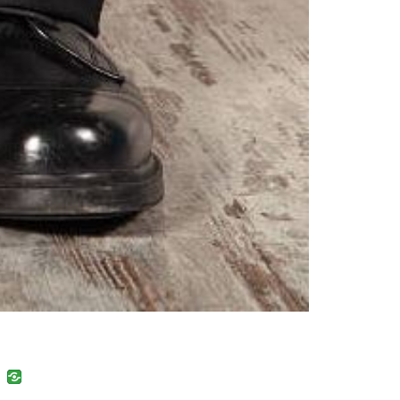
uban
VK