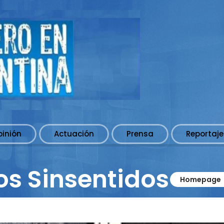
pinión
Actuación
Prensa
Reportaje
los Sinsentidos
Homepage