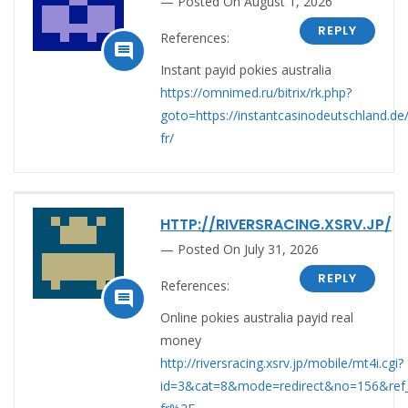
Posted On August 1, 2026
REPLY
References:

Instant payid pokies australia
https://omnimed.ru/bitrix/rk.php?
goto=https://instantcasinodeutschland.de/
fr/
HTTP://RIVERSRACING.XSRV.JP/
Posted On July 31, 2026
REPLY
References:

Online pokies australia payid real
money
http://riversracing.xsrv.jp/mobile/mt4i.cgi?
id=3&cat=8&mode=redirect&no=156&ref_e