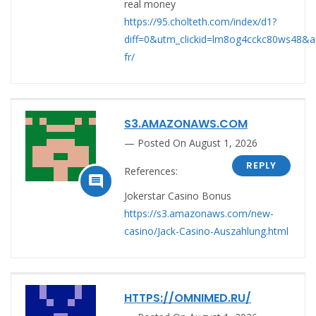
real money
https://95.cholteth.com/index/d1?
diff=0&utm_clickid=lm8og4cckc80ws48&aurl
fr/
S3.AMAZONAWS.COM
Posted On August 1, 2026
REPLY
References:

Jokerstar Casino Bonus
https://s3.amazonaws.com/new-
casino/Jack-Casino-Auszahlung.html
HTTPS://OMNIMED.RU/