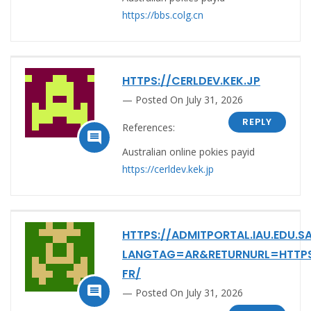
https://bbs.colg.cn
HTTPS://CERLDEV.KEK.JP
Posted On July 31, 2026
REPLY
References:

Australian online pokies payid
https://cerldev.kek.jp
HTTPS://ADMITPORTAL.IAU.EDU.
LANGTAG=AR&RETURNURL=HTTPS:
FR/

Posted On July 31, 2026