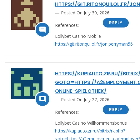
HTTPS://GIT.RITONQUILOL.FR/JO
Posted On July 30, 2026
REPLY
References:

Lollybet Casino Mobile
https://git.ritonquilol.fr/joniperryman56
HTTPS://KUPIAUTO.ZR.RU//BITRIX
GOTO=HTTPS://A2EMPLOYMENT.C
ONLINE-SPIELOTHEK/

Posted On July 27, 2026
REPLY
References:
Lollybet Casino Willkommensbonus
https://kupiauto.zr.ru//bitrix/rk.php?
goto=https://a2employment.ca/employer/