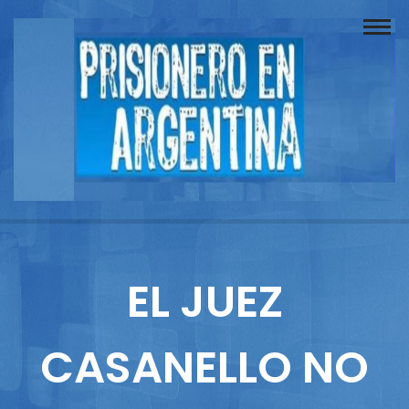
Buscador
Documentos
Prisionero
Opinión
Actuación
Prensa
EL JUEZ
Reportajes
CASANELLO NO
Columnistas
Contacto