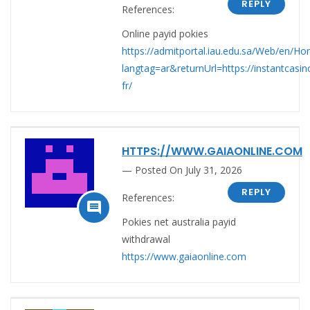
REPLY
References:
Online payid pokies
https://admitportal.iau.edu.sa/Web/en/
langtag=ar&returnUrl=https://instantcasin
fr/
HTTPS://WWW.GAIAONLINE.COM
Posted On July 31, 2026
REPLY
References:

Pokies net australia payid
withdrawal
https://www.gaiaonline.com