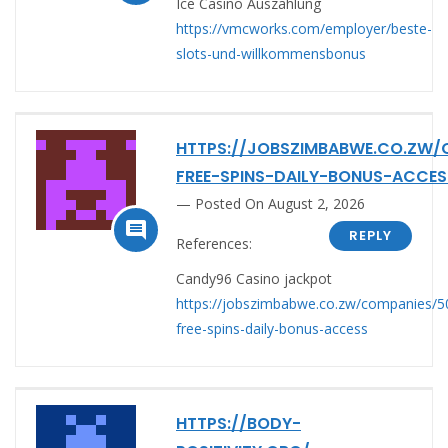
Ice Casino Auszahlung
https://vmcworks.com/employer/beste-
slots-und-willkommensbonus
HTTPS://JOBSZIMBABWE.CO.ZW/
FREE-SPINS-DAILY-BONUS-ACCES
Posted On August 2, 2026

REPLY
References:
Candy96 Casino jackpot
https://jobszimbabwe.co.zw/companies/5
free-spins-daily-bonus-access
HTTPS://BODY-