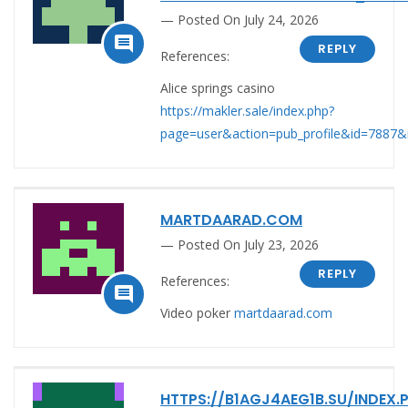
Posted On July 24, 2026

REPLY
References:
Alice springs casino
https://makler.sale/index.php?
page=user&action=pub_profile&id=7887&
MARTDAARAD.COM
Posted On July 23, 2026
REPLY
References:

Video poker
martdaarad.com
HTTPS://B1AGJ4AEG1B.SU/INDEX.