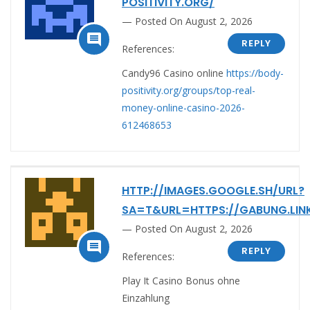
POSITIVITY.ORG/
Posted On August 2, 2026

REPLY
References:
Candy96 Casino online
https://body-
positivity.org/groups/top-real-
money-online-casino-2026-
612468653
HTTP://IMAGES.GOOGLE.SH/URL?
SA=T&URL=HTTPS://GABUNG.LIN
Posted On August 2, 2026

REPLY
References:
Play It Casino Bonus ohne
Einzahlung