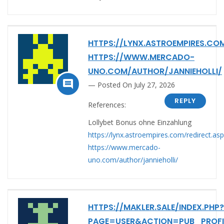
HTTPS://LYNX.ASTROEMPIRES.CO
HTTPS://WWW.MERCADO-
UNO.COM/AUTHOR/JANNIEHOLLI/

Posted On July 27, 2026
REPLY
References:
Lollybet Bonus ohne Einzahlung
https://lynx.astroempires.com/redirect.as
https://www.mercado-
uno.com/author/jannieholli/
HTTPS://MAKLER.SALE/INDEX.PHP?
PAGE=USER&ACTION=PUB_PROFI