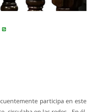
uban
VK
cuentemente participa en este
e, circulaba en las redes. En él,