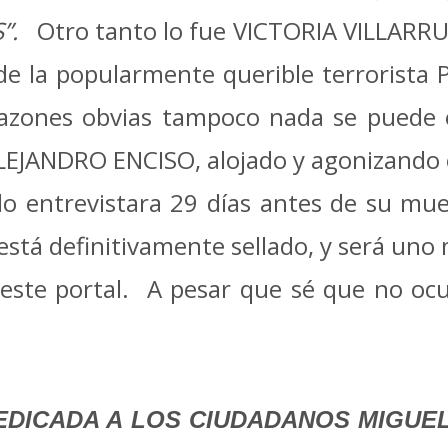
S”.
Otro tanto lo fue VICTORIA VILLARRUE
de la popularmente querible terrorista 
razones obvias tampoco nada se puede 
ALEJANDRO ENCISO, alojado y agonizando e
lo entrevistara 29 días antes de su m
stá definitivamente sellado, y será uno
este portal. A pesar que sé que no oc
EDICADA A LOS CIUDADANOS MIGUE