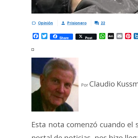
Opinión
Prisionero
22



Facebook
Twitter
WhatsApp
AOL
Email
Pi
Share
Post
Mail
◘
Claudio Kuss
Por
Esta nota comenzó cuando el 
portal de noticias, nos hizo lle