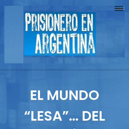
Buscador
Documentos
Prisionero
Opinión
Actuación
Prensa
EL MUNDO
Reportajes
“LESA”… DEL
Columnistas
Contacto