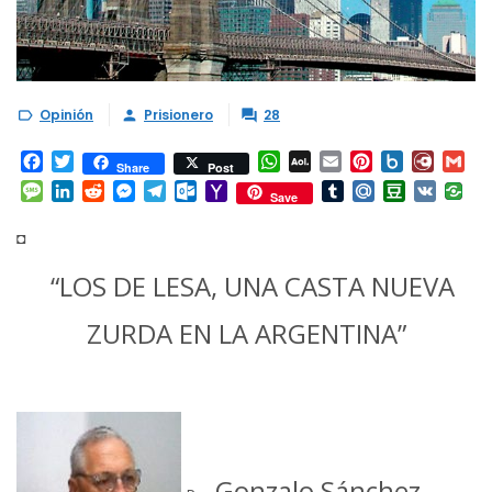
Opinión
Prisionero
28



Facebook
Twitter
WhatsApp
AOL
Email
Pinterest
Box.net
Diary.
Gm
Share
Post
Mail
Message
LinkedIn
Reddit
Messenger
Telegram
Outlook.com
Yahoo
Tumblr
Mail.Ru
Douban
VK
Save
Mail
◘
“LOS DE LESA, UNA CASTA NUEVA
ZURDA EN LA ARGENTINA”
Gonzalo Sánchez