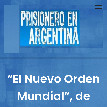
Buscador
Documentos
Prisionero
Opinión
Actuación
Prensa
“El Nuevo Orden
Reportajes
Mundial”, de
Columnistas
Contacto