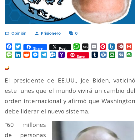
Opinión
Prisionero
0



Facebook
Twitter
WhatsApp
AOL
Email
Pinterest
Box.net
Diary.
Gm
Share
Post
Mail
Message
LinkedIn
Reddit
Messenger
Telegram
Outlook.com
Yahoo
Tumblr
Mail.Ru
Douban
VK
Save
Mail
El presidente de EE.UU., Joe Biden, vaticinó
este lunes que el mundo vivirá un cambio del
orden internacional y afirmó que Washington
debe liderar el nuevo sistema.
“60 millones
de personas