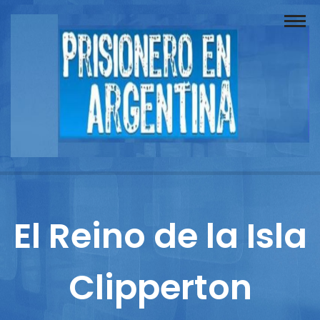
Buscador
Documentos
Prisionero
Opinión
Actuación
Prensa
El Reino de la Isla
Reportajes
Clipperton
Columnistas
Contacto