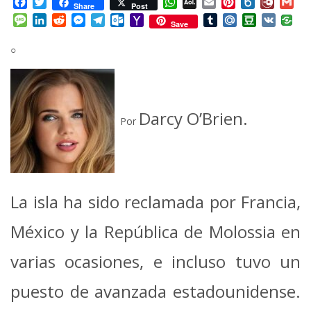
Facebook
Twitter
WhatsApp
AOL
Email
Pinterest
Box.net
Diary.
Gm
Share
Post
Mail
Message
LinkedIn
Reddit
Messenger
Telegram
Outlook.com
Yahoo
Tumblr
Mail.Ru
Douban
VK
Save
Mail
○
Darcy O’Brien.
Por
La isla ha sido reclamada por Francia,
México y la República de Molossia en
varias ocasiones, e incluso tuvo un
puesto de avanzada estadounidense.