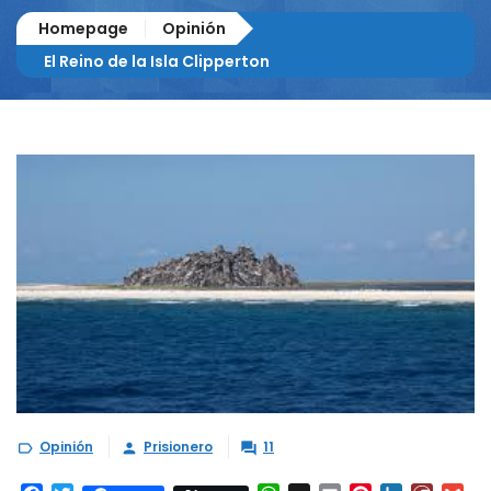
Homepage
Opinión
El Reino de la Isla Clipperton
Opinión
Prisionero
11


