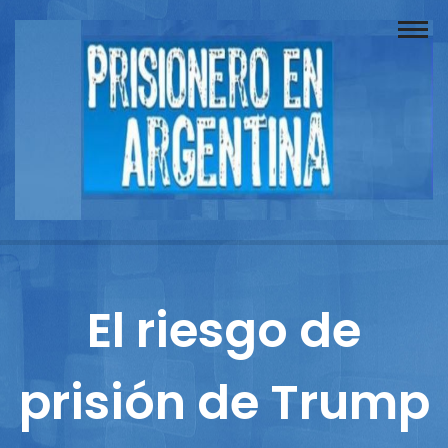
Buscador
Documentos
Prisionero
Opinión
Actuación
Prensa
El riesgo de
Reportajes
prisión de Trump
Columnistas
Contacto