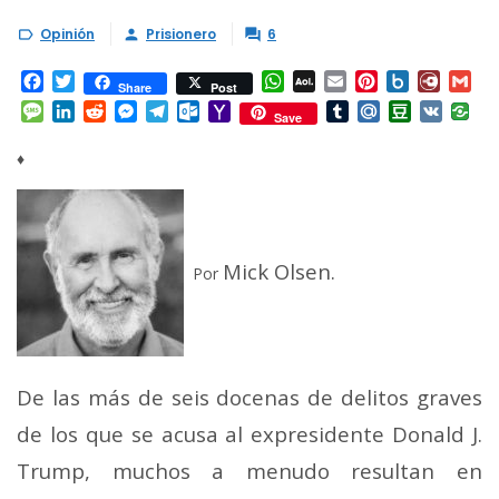
Opinión
Prisionero
6



Facebook
Twitter
WhatsApp
AOL
Email
Pinterest
Box.net
Diary.
Gm
Share
Post
Mail
Message
LinkedIn
Reddit
Messenger
Telegram
Outlook.com
Yahoo
Tumblr
Mail.Ru
Douban
VK
Save
Mail
♦
Mick Olsen.
Por
De las más de seis docenas de delitos graves
de los que se acusa al expresidente Donald J.
Trump, muchos a menudo resultan en