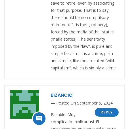
save to retire, even by associating
for that purpose. That is to say,
there should be no compulsory
retirement (it is theft, robbery),
forced by the mafia of the “states”
(mafia states). The sensitivity
imposed by the “law”, is pure and
simple fascism. It is a crime, plain
and simple, like the so-called “wild
capitalism”, which is simply a crime.
BIZANCIO
Posted On September 5, 2024
REPLY
Pasable. Muy

complicado explicar así. El
socialismo no es algo ideal ni es un