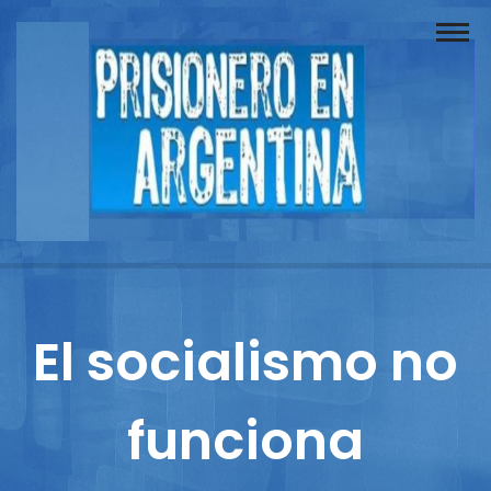
Buscador
Documentos
Prisionero
Opinión
Actuación
Prensa
El socialismo no
Reportajes
funciona
Columnistas
Contacto