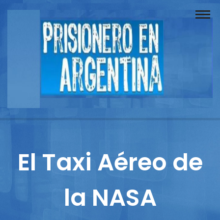
Buscador
Documentos
Prisionero
Opinión
Actuación
Prensa
El Taxi Aéreo de
Reportajes
la NASA
Columnistas
Contacto