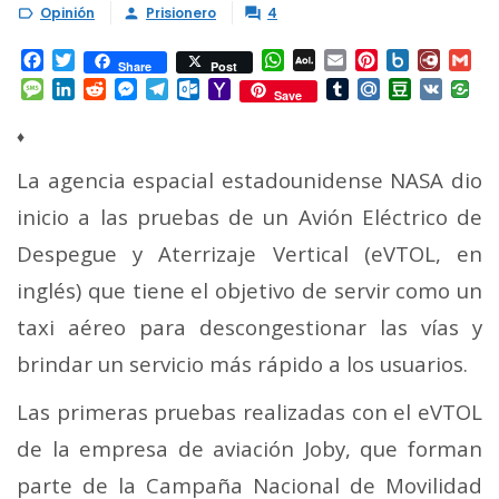
Opinión
Prisionero
4



Facebook
Twitter
WhatsApp
AOL
Email
Pinterest
Box.net
Diary.
Gm
Share
Post
Mail
Message
LinkedIn
Reddit
Messenger
Telegram
Outlook.com
Yahoo
Tumblr
Mail.Ru
Douban
VK
Save
Mail
♦
La agencia espacial estadounidense NASA dio
inicio a las pruebas de un Avión Eléctrico de
Despegue y Aterrizaje Vertical (eVTOL, en
inglés) que tiene el objetivo de servir como un
taxi aéreo para descongestionar las vías y
brindar un servicio más rápido a los usuarios.
Las primeras pruebas realizadas con el eVTOL
de la empresa de aviación Joby, que forman
parte de la Campaña Nacional de Movilidad