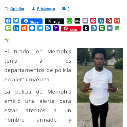
Opinión
Prisionero
1



Facebook
Twitter
WhatsApp
AOL
Email
Pinterest
Box.net
Diary.
Gm
Share
Post
Mail
Message
LinkedIn
Reddit
Messenger
Telegram
Outlook.com
Yahoo
Tumblr
Mail.Ru
Douban
VK
Save
Mail
El tirador en Memphis
tenía a los
departamentos de policía
en alerta máxima.
La policía de Memphis
emitió una alerta para
estar atentos a un
hombre armado y