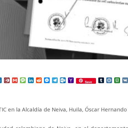
nterest
Box.net
Diary.Ru
Gmail
Message
LinkedIn
Reddit
Messenger
Telegram
Outlook.com
Yahoo
Tumblr
Mail.Ru
Do
Save
Mail
IC en la Alcaldía de Neiva, Huila, Óscar Hernan