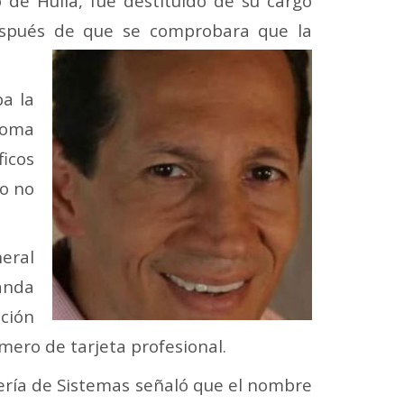
 de Huila, fue destituido de su cargo
después de que se comprobara que la
a la
loma
icos
io no
neral
nanda
ción
mero de tarjeta profesional.
iería de Sistemas señaló que el nombre