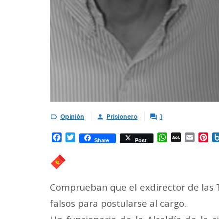
Opinión
Prisionero
1



Facebook
Twitter
WhatsApp
AOL
Email
Pi
Share
Post
Mail
Comprueban que el exdirector de las T
falsos para postularse al cargo.