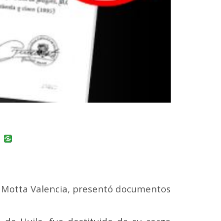
uban
VK
do Motta Valencia, presentó documentos