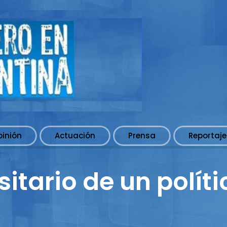
pinión
Actuación
Prensa
Reportaje
rsitario de un políti