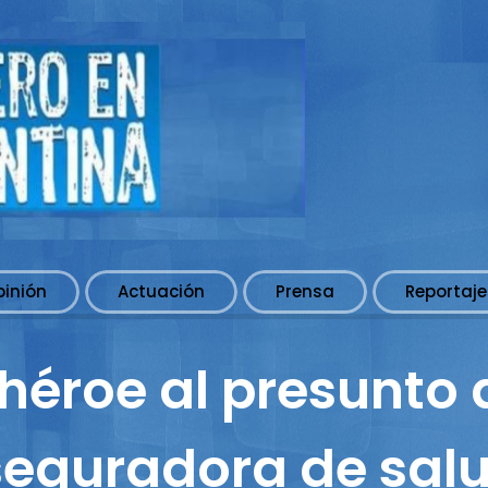
pinión
Actuación
Prensa
Reportaje
héroe al presunto 
eguradora de salu