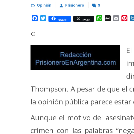
Opinión
Prisionero
9



Facebook
Twitter
WhatsApp
AOL
Email
Pi
Share
Post
Mail
○
El
im
di
Thompson. A pesar de que el cr
la opinión pública parece estar
Aunque el motivo del asesinato
crimen con las palabras “negar