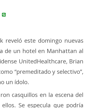
uban
VK
rk reveló este domingo nuevas
ra de un hotel en Manhattan al
idense UnitedHealthcare, Brian
como “premeditado y selectivo”,
mo un ídolo.
ron casquillos en la escena del
n ellos. Se especula que podría