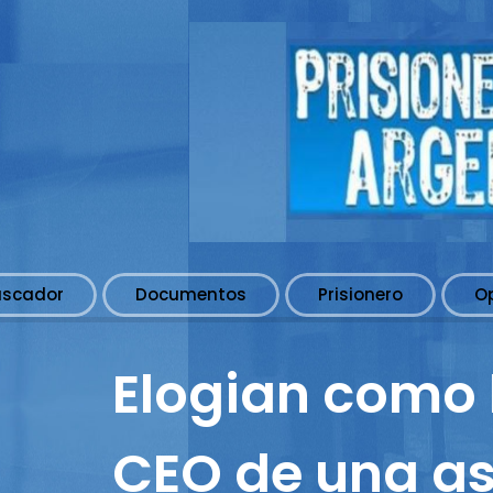
uscador
Documentos
Prisionero
O
Elogian como 
CEO de una as