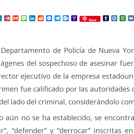
nterest
Box.net
Diary.Ru
Gmail
Message
LinkedIn
Reddit
Messenger
Telegram
Outlook.com
Yahoo
Tumblr
Mail.Ru
Do
Save
Mail
 Departamento de Policía de Nueva Yo
ágenes del sospechoso de asesinar fue
rector ejecutivo de la empresa estadoun
imen fue calificado por las autoridades 
 del lado del criminal, considerándolo co
 aún no se ha establecido, se encontra
”, “defender” y “derrocar” inscritas e