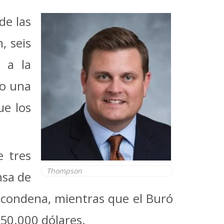
de las
, seis
n a la
mo una
ue los
e tres
Thompson
nsa de
y condena, mientras que el Buró
 50.000 dólares.