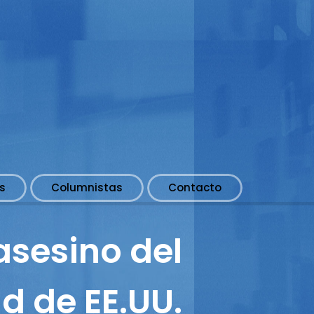
s
Columnistas
Contacto
asesino del
d de EE.UU.