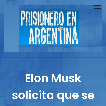
Buscador
Documentos
Prisionero
Opinión
Actuación
Prensa
Elon Musk
Reportajes
solicita que se
Columnistas
Contacto