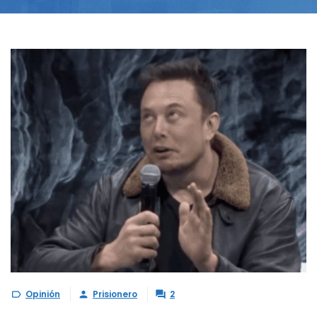
Opinión
Prisionero
2


