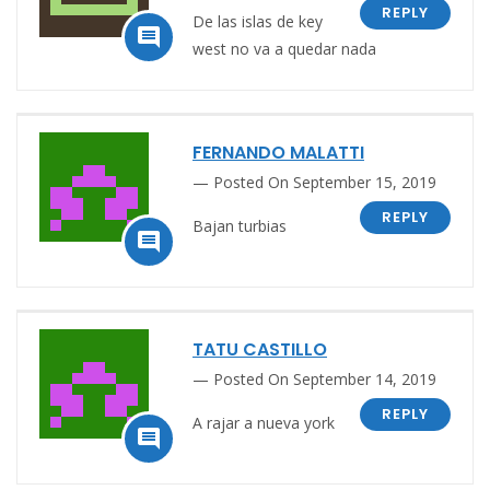
REPLY
De las islas de key

west no va a quedar nada
FERNANDO MALATTI
Posted On September 15, 2019
REPLY
Bajan turbias

TATU CASTILLO
Posted On September 14, 2019
REPLY
A rajar a nueva york
