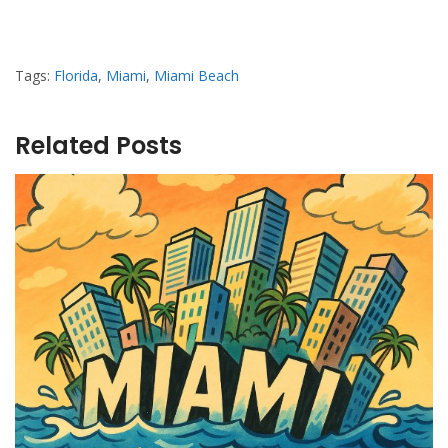
Tags:
Florida
,
Miami
,
Miami Beach
Related Posts