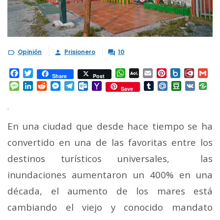
Opinión
Prisionero
10



Facebook
Twitter
WhatsApp
AOL
Email
Pinterest
Box.net
Diary.
Gm
Share
Post
Mail
Message
LinkedIn
Reddit
Messenger
Telegram
Outlook.com
Yahoo
Tumblr
Mail.Ru
Douban
VK
Save
Mail
.
En una ciudad que desde hace tiempo se ha
convertido en una de las favoritas entre los
destinos turísticos universales, las
inundaciones aumentaron un 400% en una
década, el aumento de los mares está
cambiando el viejo y conocido mandato