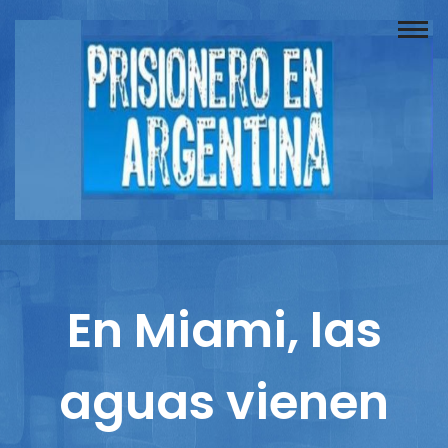
Buscador
Documentos
Prisionero
Opinión
Actuación
Prensa
En Miami, las
Reportajes
aguas vienen
Columnistas
Contacto