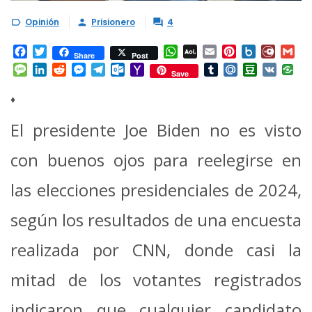
Opinión
Prisionero
4



Facebook
Twitter
WhatsApp
AOL
Email
Pinterest
Box.net
Diary.
Gm
Share
Post
Mail
Message
LinkedIn
Reddit
Messenger
Telegram
Outlook.com
Yahoo
Tumblr
Mail.Ru
Douban
VK
Save
Mail
♦
El presidente Joe Biden no es visto
con buenos ojos para reelegirse en
las elecciones presidenciales de 2024,
según los resultados de una encuesta
realizada por CNN, donde casi la
mitad de los votantes registrados
indicaron que cualquier candidato