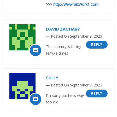
>>>
http://Www.BizWork1.Com
DAVID ZACHARY
Posted On September 9, 2023
REPLY
The country is facing

terrible times
SULLY
Posted On September 9, 2023
REPLY
I’m sorry but he is way

too old