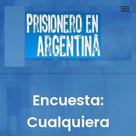
Buscador
Documentos
Prisionero
Opinión
Actuación
Prensa
Encuesta:
Reportajes
Cualquiera
Columnistas
Contacto