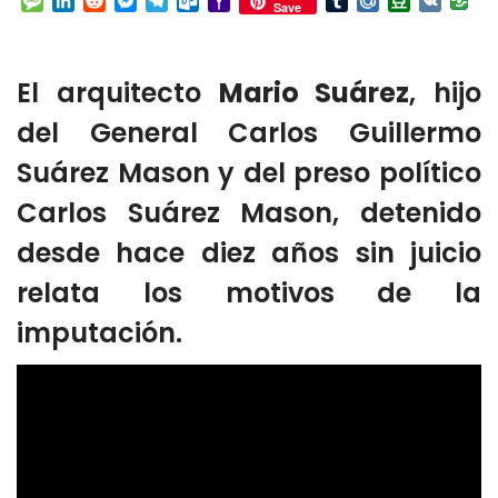
Message
LinkedIn
Reddit
Messenger
Telegram
Outlook.com
Yahoo
Tumblr
Mail.Ru
Douban
VK
Save
Mail
El arquitecto
Mario Suárez
, hijo
del General Carlos Guillermo
Suárez Mason y del preso político
Carlos Suárez Mason, detenido
desde hace diez años sin juicio
relata los motivos de la
imputación.