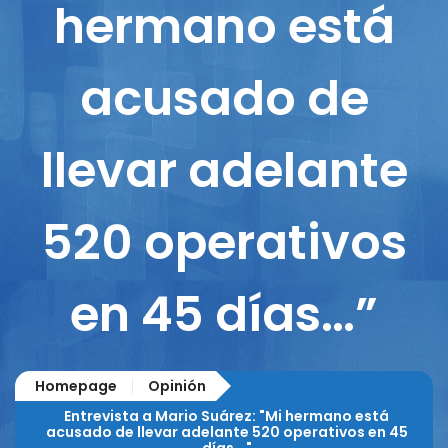
hermano está
acusado de
llevar adelante
520 operativos
en 45 días…”
Homepage
Opinión
Entrevista a Mario Suárez: "Mi hermano está
acusado de llevar adelante 520 operativos en 45