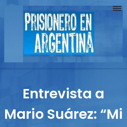
Buscador
Documentos
Prisionero
Opinión
Actuación
Prensa
Entrevista a
Reportajes
Mario Suárez: “Mi
Columnistas
Contacto