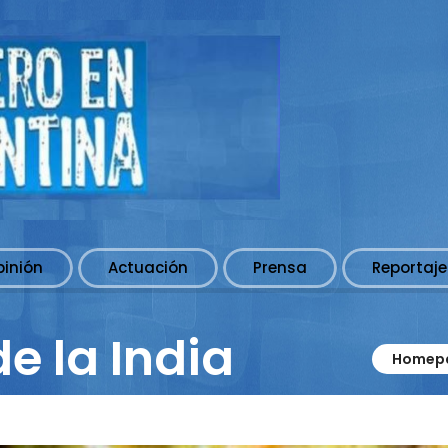
pinión
Actuación
Prensa
Reportaje
e la India
Homep