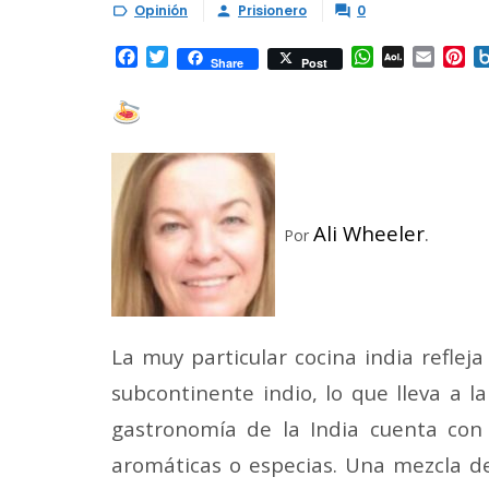
Opinión
Prisionero
0



Facebook
Twitter
WhatsApp
AOL
Email
Pi
Share
Post
Mail
Ali Wheeler
.
Por
La muy particular cocina india reflej
subcontinente indio, lo que lleva a l
gastronomía de la India cuenta con 
aromáticas o especias. Una mezcla de