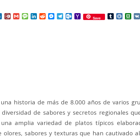
nterest
Box.net
Diary.Ru
Gmail
Message
LinkedIn
Reddit
Messenger
Telegram
Outlook.com
Yahoo
Tumblr
Mail.Ru
Do
Save
Mail
a una historia de más de 8.000 años de varios gr
a diversidad de sabores y secretos regionales qu
una amplia variedad de platos típicos elaborad
 olores, sabores y texturas que han cautivado 