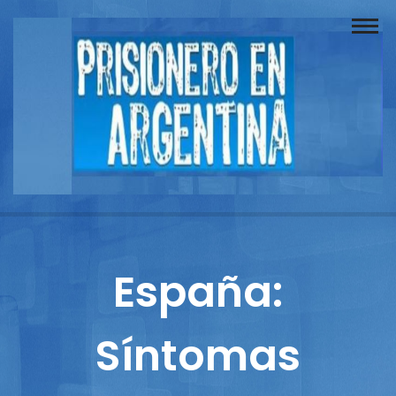
Buscador
Documentos
Prisionero
Opinión
Actuación
Prensa
España:
Reportajes
Síntomas
Columnistas
Contacto