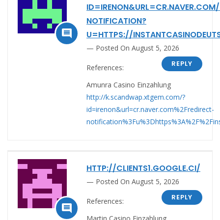
ID=IRENON&URL=CR.NAVER.COM/
NOTIFICATION?

U=HTTPS://INSTANTCASINODEUT
Posted On August 5, 2026
REPLY
References:
Amunra Casino Einzahlung
http://k.scandwap.xtgem.com/?
id=irenon&url=cr.naver.com%2Fredirect-
notification%3Fu%3Dhttps%3A%2F%2Fins
HTTP://CLIENTS1.GOOGLE.CI/
Posted On August 5, 2026
REPLY
References:

Martin Casino Einzahlung