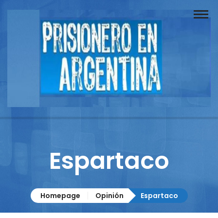
Buscador
Documentos
Prisionero
Opinión
Actuación
Prensa
Espartaco
Reportajes
Columnistas
Homepage
Opinión
Espartaco
Contacto