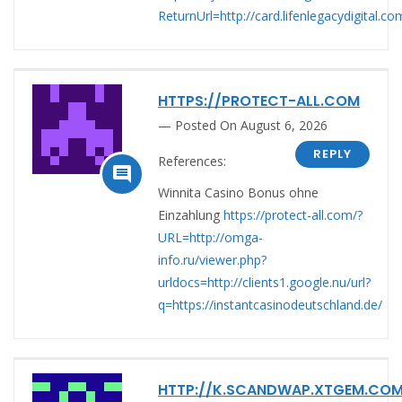
ReturnUrl=http://card.lifenlegacydigital
HTTPS://PROTECT-ALL.COM
Posted On August 6, 2026
REPLY
References:

Winnita Casino Bonus ohne
Einzahlung
https://protect-all.com/?
URL=http://omga-
info.ru/viewer.php?
urldocs=http://clients1.google.nu/url?
q=https://instantcasinodeutschland.de/
HTTP://K.SCANDWAP.XTGEM.COM