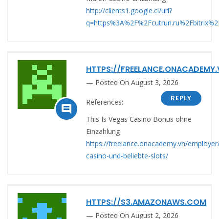
http://clients1.google.ci/url?
q=https%3A%2F%2Fcutrun.ru%2Fbitrix%
HTTPS://FREELANCE.ONACADEMY.
Posted On August 3, 2026
REPLY
References:

This Is Vegas Casino Bonus ohne
Einzahlung
https://freelance.onacademy.vn/employer/
casino-und-beliebte-slots/
HTTPS://S3.AMAZONAWS.COM
Posted On August 2, 2026