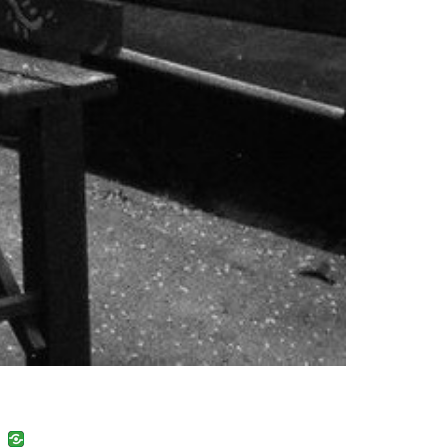
uban
VK