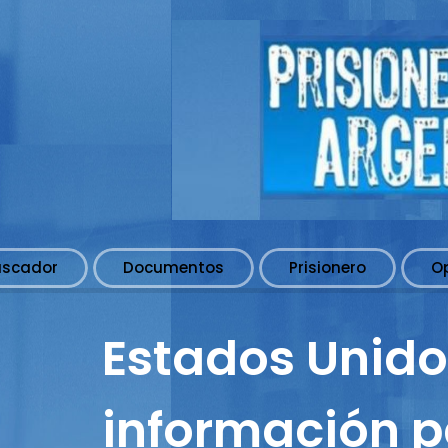
uscador
Documentos
Prisionero
O
Estados Unido
información pa