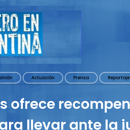
pinión
Actuación
Prensa
Reportaje
s ofrece recompen
ra llevar ante la j