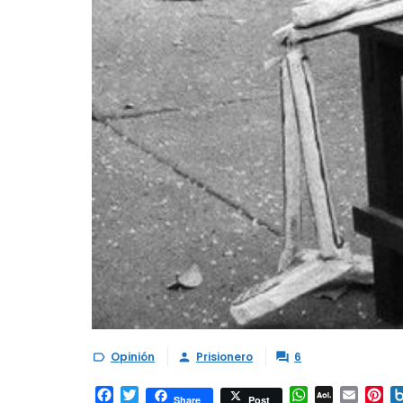
Opinión
Prisionero
6



Facebook
Twitter
WhatsApp
AOL
Email
Pi
Share
Post