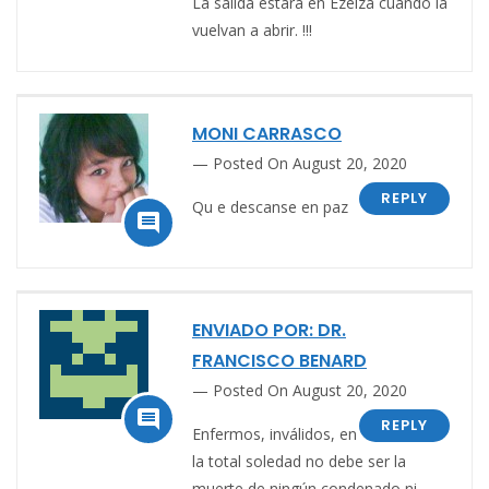
La salida estará en Ezeiza cuando la
vuelvan a abrir. !!!
MONI CARRASCO
Posted On August 20, 2020
REPLY
Qu e descanse en paz

ENVIADO POR: DR.
FRANCISCO BENARD
Posted On August 20, 2020

REPLY
Enfermos, inválidos, en
la total soledad no debe ser la
muerte de ningún condenado ni