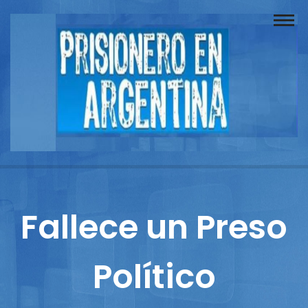
Buscador
Documentos
Prisionero
Opinión
Actuación
Prensa
Fallece un Preso
Reportajes
Político
Columnistas
Contacto