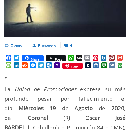
Opinión
Prisionero
4



Facebook
Twitter
WhatsApp
AOL
Email
Pinterest
Box.net
Diary.
Gm
Share
Post
Mail
Message
LinkedIn
Reddit
Messenger
Telegram
Outlook.com
Yahoo
Tumblr
Mail.Ru
Douban
VK
Save
Mail
+
La
Unión de Promociones
expresa su más
profundo pesar por fallecimiento el
día
Miércoles 19
d
e
Agosto
de
2020
,
del
Coronel (R) Oscar José
BARDELLI
(Caballería – Promoción 84 – CMN),