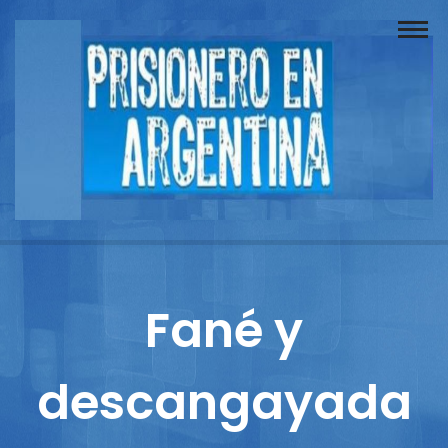
Buscador
Documentos
Prisionero
Opinión
Actuación
Prensa
Fané y
Reportajes
descangayada
Columnistas
Contacto