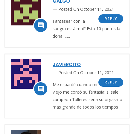
GALGO
Posted On October 11, 2021
REPLY
Fantasear con la

suegra está mal? Esta 10 puntos la
doña…….
JAVIERCITO
Posted On October 11, 2021
REPLY
Me espanté cuando mi

viejo me contó su fantasía: si sale
campeón Talleres sería su orgasmo
más grande de todos los tiempos