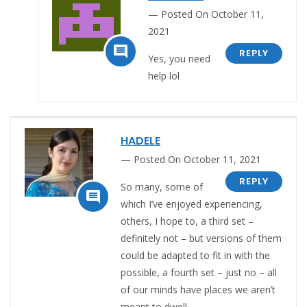
Posted On October 11,
2021

REPLY
Yes, you need
help lol
HADELE
Posted On October 11, 2021
REPLY
So many, some of

which I’ve enjoyed experiencing,
others, I hope to, a third set –
definitely not – but versions of them
could be adapted to fit in with the
possible, a fourth set – just no – all
of our minds have places we aren’t
meant to dwell.