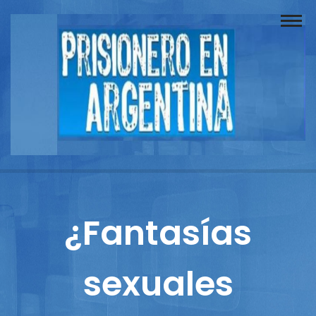
Buscador
Documentos
Prisionero
Opinión
Actuación
Prensa
¿Fantasías
Reportajes
sexuales
Columnistas
Contacto