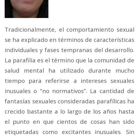
Tradicionalmente, el comportamiento sexual
se ha explicado en términos de características
individuales y fases tempranas del desarrollo.
La parafilia es el término que la comunidad de
salud mental ha utilizado durante mucho
tiempo para referirse a intereses sexuales
inusuales o “no normativos”. La cantidad de
fantasías sexuales consideradas parafílicas ha
crecido bastante a lo largo de los años hasta
el punto en que cientos de cosas han sido
etiquetadas como excitantes inusuales. Sin