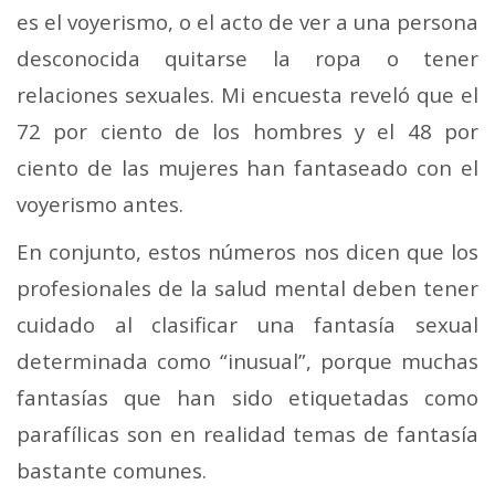
es el voyerismo, o el acto de ver a una persona
desconocida quitarse la ropa o tener
relaciones sexuales. Mi encuesta reveló que el
72 por ciento de los hombres y el 48 por
ciento de las mujeres han fantaseado con el
voyerismo antes.
En conjunto, estos números nos dicen que los
profesionales de la salud mental deben tener
cuidado al clasificar una fantasía sexual
determinada como “inusual”, porque muchas
fantasías que han sido etiquetadas como
parafílicas son en realidad temas de fantasía
bastante comunes.