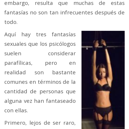
embargo, resulta que muchas de estas
fantasías no son tan infrecuentes después de
todo.
Aquí hay tres fantasías
sexuales que los psicólogos
suelen considerar
parafílicas, pero en
realidad son bastante
comunes en términos de la
cantidad de personas que
alguna vez han fantaseado
con ellas.
Primero, lejos de ser raro,