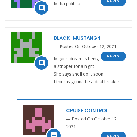
REPLY
Mi tia politica

BLACK-MUSTANG4
Posted On October 12, 2021
REPLY
Mi girl’s dream is being

a stripper for a night
She says she’ll do it soon
I think is gonna be a deal breaker
CRUISE CONTROL
Posted On October 12,
2021

REPLY