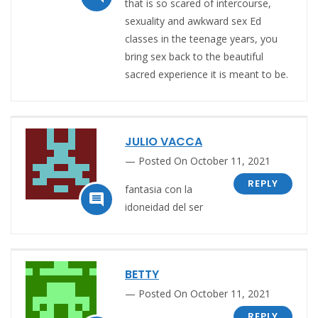
that is so scared of intercourse,
sexuality and awkward sex Ed
classes in the teenage years, you
bring sex back to the beautiful
sacred experience it is meant to be.
JULIO VACCA
Posted On October 11, 2021
REPLY
fantasia con la

idoneidad del ser
BETTY
Posted On October 11, 2021
REPLY