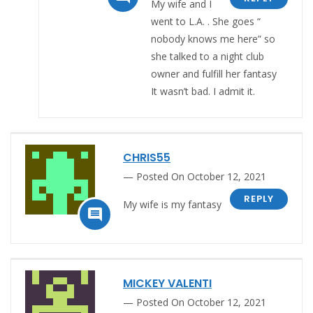
My wife and I
went to L.A. . She goes “
nobody knows me here” so
she talked to a night club
owner and fulfill her fantasy
It wasn’t bad. I admit it.
CHRIS55
Posted On October 12, 2021
REPLY
My wife is my fantasy

MICKEY VALENTI
Posted On October 12, 2021