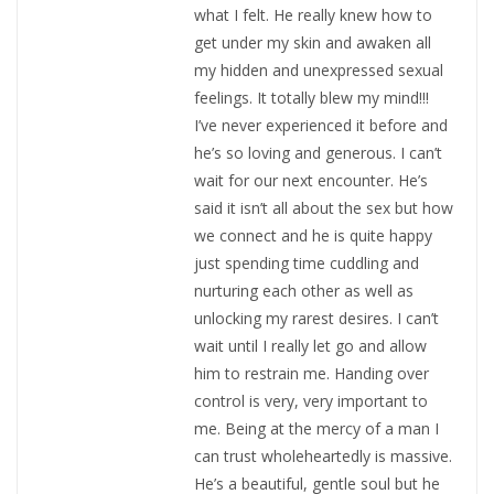
what I felt. He really knew how to
get under my skin and awaken all
my hidden and unexpressed sexual
feelings. It totally blew my mind!!!
I’ve never experienced it before and
he’s so loving and generous. I can’t
wait for our next encounter. He’s
said it isn’t all about the sex but how
we connect and he is quite happy
just spending time cuddling and
nurturing each other as well as
unlocking my rarest desires. I can’t
wait until I really let go and allow
him to restrain me. Handing over
control is very, very important to
me. Being at the mercy of a man I
can trust wholeheartedly is massive.
He’s a beautiful, gentle soul but he