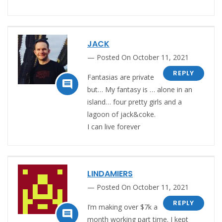
JACK
Posted On October 11, 2021
REPLY
Fantasias are private

but… My fantasy is … alone in an
island… four pretty girls and a
lagoon of jack&coke.
I can live forever
LINDAMIERS
Posted On October 11, 2021
REPLY
I’m making over $7k a

month working part time. I kept