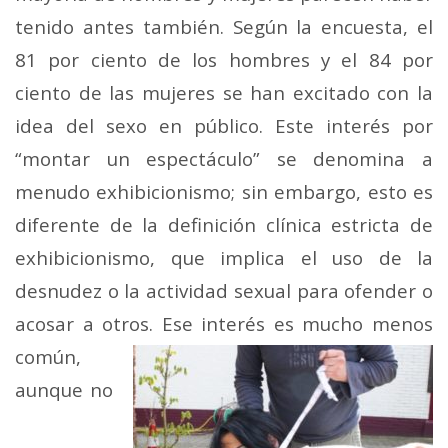
tenido antes también. Según la encuesta, el
81 por ciento de los hombres y el 84 por
ciento de las mujeres se han excitado con la
idea del sexo en público. Este interés por
“montar un espectáculo” se denomina a
menudo exhibicionismo; sin embargo, esto es
diferente de la definición clínica estricta de
exhibicionismo, que implica el uso de la
desnudez o la actividad sexual para ofender o
acosar a otros. Ese interés es mucho menos
común,
aunque no