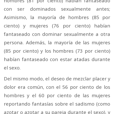
hombres (81 por ciento) habían fantaseado
con ser dominados sexualmente antes;
Asimismo, la mayoría de hombres (85 por
ciento) y mujeres (76 por ciento) habían
fantaseado con dominar sexualmente a otra
persona. Además, la mayoría de las mujeres
(85 por ciento) y los hombres (73 por ciento)
habían fantaseado con estar atadas durante
el sexo.
Del mismo modo, el deseo de mezclar placer y
dolor era común, con el 56 por ciento de los
hombres y el 60 por ciento de las mujeres
reportando fantasías sobre el sadismo (como
azotar o azotar a su pareja durante el sexo), y