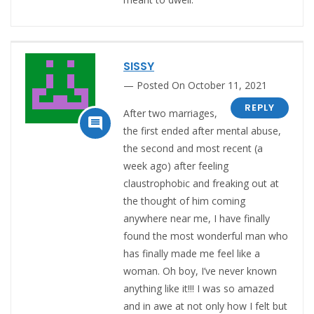
SISSY
Posted On October 11, 2021
REPLY
After two marriages,

the first ended after mental abuse,
the second and most recent (a
week ago) after feeling
claustrophobic and freaking out at
the thought of him coming
anywhere near me, I have finally
found the most wonderful man who
has finally made me feel like a
woman. Oh boy, I’ve never known
anything like it!!! I was so amazed
and in awe at not only how I felt but