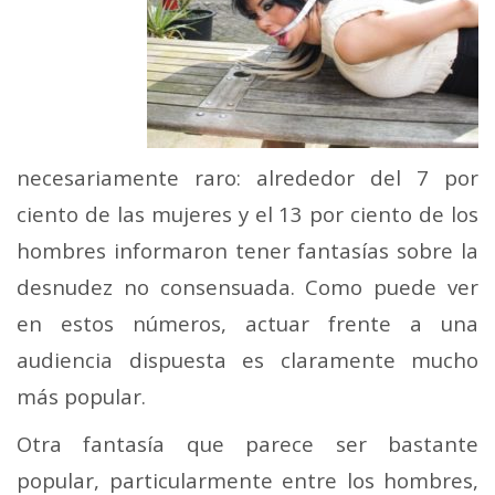
necesariamente raro: alrededor del 7 por
ciento de las mujeres y el 13 por ciento de los
hombres informaron tener fantasías sobre la
desnudez no consensuada. Como puede ver
en estos números, actuar frente a una
audiencia dispuesta es claramente mucho
más popular.
Otra fantasía que parece ser bastante
popular, particularmente entre los hombres,