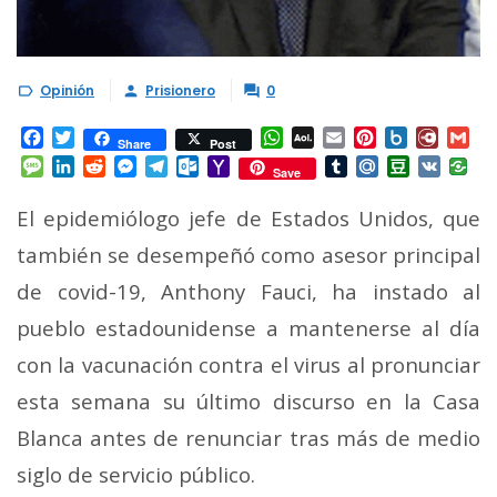
Opinión
Prisionero
0



Facebook
Twitter
WhatsApp
AOL
Email
Pinterest
Box.net
Diary.
Gm
Share
Post
Mail
Message
LinkedIn
Reddit
Messenger
Telegram
Outlook.com
Yahoo
Tumblr
Mail.Ru
Douban
VK
Save
Mail
El epidemiólogo jefe de Estados Unidos, que
también se desempeñó como asesor principal
de covid-19, Anthony Fauci, ha instado al
pueblo estadounidense a mantenerse al día
con la vacunación contra el virus al pronunciar
esta semana su último discurso en la Casa
Blanca antes de renunciar tras más de medio
siglo de servicio público.