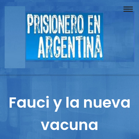
Buscador
Documentos
Prisionero
Opinión
Actuación
Prensa
Fauci y la nueva
Reportajes
vacuna
Columnistas
Contacto