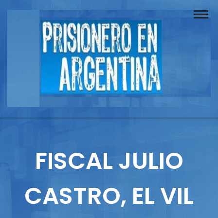
Buscador
Documentos
Prisionero
Opinión
Actuación
Prensa
FISCAL JULIO
Reportajes
CASTRO, EL VIL
Columnistas
Contacto