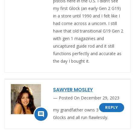
pistols here in the U.S. I didn’t see
my first Glock (an early Gen 2 G19)
in a store until 1990 and I felt like I
had come across a unicorn. I still
have that old transitional G19 Gen 2
with gen 1 magazines and
uncaptured guide rod and it still
functions perfectly and accurate as
the day I bought it.
SAWYER MOSLEY
Posted On December 29, 2023
REPLY
my grandfather owns 3

Glocks and all run flawlessly.