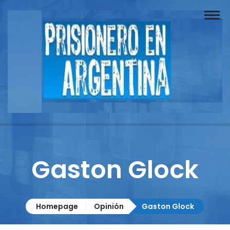
Buscador
Documentos
Prisionero
Opinión
Actuación
Prensa
Gaston Glock
Reportajes
Columnistas
Homepage
Opinión
Gaston Glock
Contacto