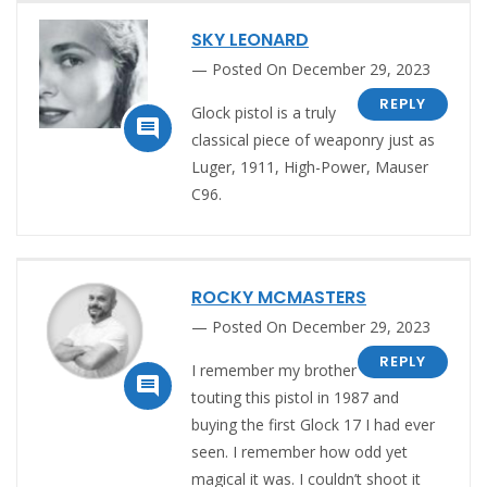
SKY LEONARD
Posted On December 29, 2023
REPLY
Glock pistol is a truly

classical piece of weaponry just as
Luger, 1911, High-Power, Mauser
C96.
ROCKY MCMASTERS
Posted On December 29, 2023
REPLY
I remember my brother

touting this pistol in 1987 and
buying the first Glock 17 I had ever
seen. I remember how odd yet
magical it was. I couldn’t shoot it