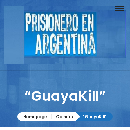
Buscador
Documentos
Prisionero
Opinión
Actuación
Prensa
“GuayaKill”
Reportajes
Columnistas
Homepage
Opinión
"GuayaKill"
Contacto