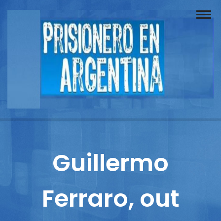
Buscador
Documentos
Prisionero
Opinión
Actuación
Prensa
Guillermo
Reportajes
Ferraro, out
Columnistas
Contacto