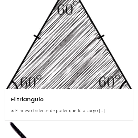
El triangulo
♣ El nuevo tridente de poder quedó a cargo [...]