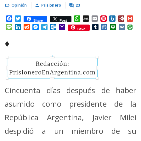
Opinión
Prisionero
23



Facebook
Twitter
WhatsApp
AOL
Email
Pinterest
Box.net
Diary.
Gm
Share
Post
Mail
Message
LinkedIn
Reddit
Messenger
Telegram
Outlook.com
Yahoo
Tumblr
Mail.Ru
Douban
VK
Save
Mail
♦
Cincuenta días después de haber
asumido como presidente de la
República Argentina, Javier Milei
despidió a un miembro de su