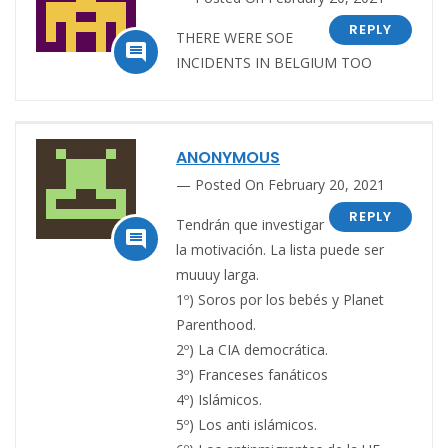
REPLY
THERE WERE SOE

INCIDENTS IN BELGIUM TOO
ANONYMOUS
Posted On February 20, 2021
REPLY
Tendrán que investigar

la motivación. La lista puede ser
muuuy larga.
1º) Soros por los bebés y Planet
Parenthood.
2º) La CIA democrática.
3º) Franceses fanáticos
4º) Islámicos.
5º) Los anti islámicos.