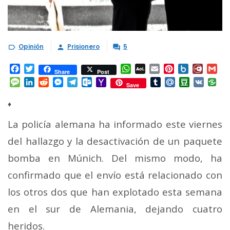
Opinión
Prisionero
5



Facebook
Twitter
WhatsApp
AOL
Email
Pinterest
Box.net
Diary.
Gm
Share
Post
Mail
Message
LinkedIn
Reddit
Messenger
Telegram
Outlook.com
Yahoo
Tumblr
Mail.Ru
Douban
VK
Save
Mail
♦
La policía alemana ha informado este viernes
del hallazgo y la desactivación de un paquete
bomba en Múnich. Del mismo modo, ha
confirmado que el envío está relacionado con
los otros dos que han explotado esta semana
en el sur de Alemania, dejando cuatro
heridos.