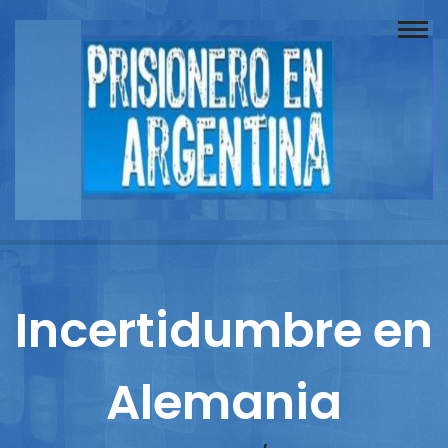
Buscador
Documentos
Prisionero
Opinión
Actuación
Prensa
Incertidumbre en
Reportajes
Alemania
Columnistas
Contacto