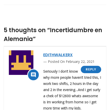
5 thoughts on “Incertidumbre en
Alemania”
EDITHWALKERX
Posted On February 22, 2021
REPLY
Seriously I don’t know

why more people haven’t tried this, I
work two shifts, 2 hours in the day
and 2 in the evening…And i get surly
a chek of $12600 whats awesome
is Im working from home so I get
more time with my kids.