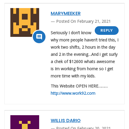
MARYMEEKER
Posted On February 21, 2021
REPLY
Seriously I don’t know

why more people haven’t tried this, I
work two shifts, 2 hours in the day
and 2 in the evening…And i get surly
a chek of $12600 whats awesome
is Im working from home so I get
more time with my kids.
This Website OPEN HERE………
http://www.work92.com
WILLIS DARIO
Posted On February 20, 2021