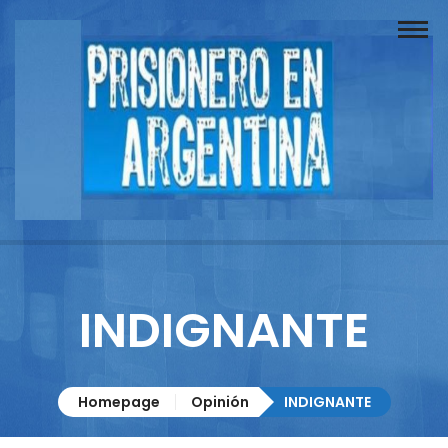
Buscador
Documentos
Prisionero
Opinión
Actuación
Prensa
INDIGNANTE
Reportajes
Columnistas
Homepage
Opinión
INDIGNANTE
Contacto