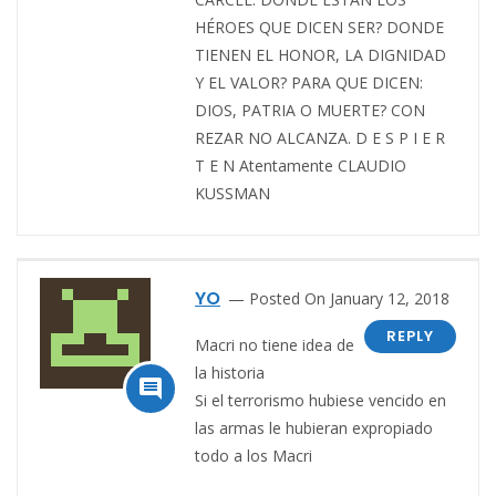
HÉROES QUE DICEN SER? DONDE
TIENEN EL HONOR, LA DIGNIDAD
Y EL VALOR? PARA QUE DICEN:
DIOS, PATRIA O MUERTE? CON
REZAR NO ALCANZA. D E S P I E R
T E N Atentamente CLAUDIO
KUSSMAN
YO
Posted On January 12, 2018
REPLY
Macri no tiene idea de
la historia

Si el terrorismo hubiese vencido en
las armas le hubieran expropiado
todo a los Macri