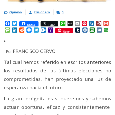
Opinión
Prisionero
6



Facebook
Twitter
WhatsApp
AOL
Email
Pinterest
Box.net
Diary.
Gm
Share
Post
Mail
Message
LinkedIn
Reddit
Messenger
Telegram
Outlook.com
Yahoo
Tumblr
Mail.Ru
Douban
VK
Save
Mail
♦
FRANCISCO CERVO.
Por
Tal cual hemos referido en escritos anteriores
los resultados de las últimas elecciones no
comprometidas, han proyectado una luz de
esperanza hacia el futuro.
La gran incógnita es si queremos y sabemos
actuar oportuna, eficaz y consistentemente