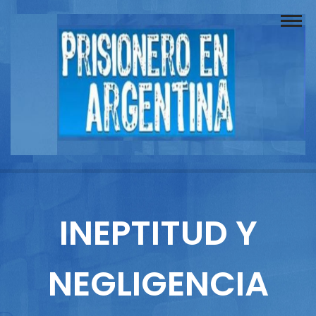
Buscador
Documentos
Prisionero
Opinión
Actuación
Prensa
INEPTITUD Y
Reportajes
NEGLIGENCIA
Columnistas
Contacto