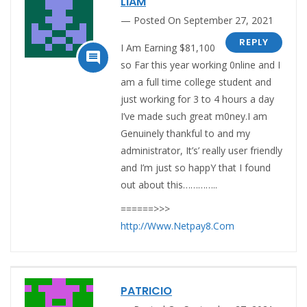
LIAM
Posted On September 27, 2021
REPLY
I Am Earning $81,100

so Far this year working 0nline and I
am a full time college student and
just working for 3 to 4 hours a day
I’ve made such great m0ney.I am
Genuinely thankful to and my
administrator, It’s’ really user friendly
and I’m just so happY that I found
out about this…………..
======>>>
http://Www.Netpay8.Com
PATRICIO