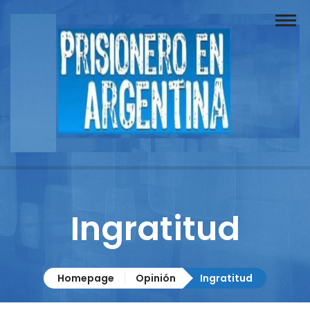
Buscador
Documentos
Prisionero
Opinión
Actuación
Prensa
Ingratitud
Reportajes
Columnistas
Homepage
Opinión
Ingratitud
Contacto