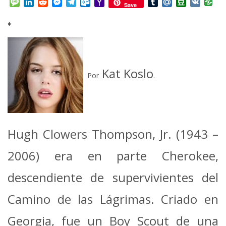
Message
LinkedIn
Reddit
Messenger
Telegram
Outlook.com
Yahoo
Tumblr
Mail.Ru
Douban
VK
Save
Mail
♦
Kat Koslo
Por
.
Hugh Clowers Thompson, Jr. (1943 –
2006) era en parte Cherokee,
descendiente de supervivientes del
Camino de las Lágrimas. Criado en
Georgia, fue un Boy Scout de una