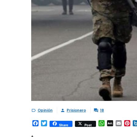
Opinión
Prisionero
18



Facebook
Twitter
WhatsApp
AOL
Email
Pi
Share
Post
Mail
♦