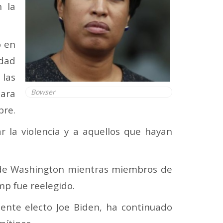
n la
o en
udad
 las
ara
Bowser
bre.
r la violencia y a aquellos que hayan
o de Washington mientras miembros de
p fue reelegido.
dente electo Joe Biden, ha continuado