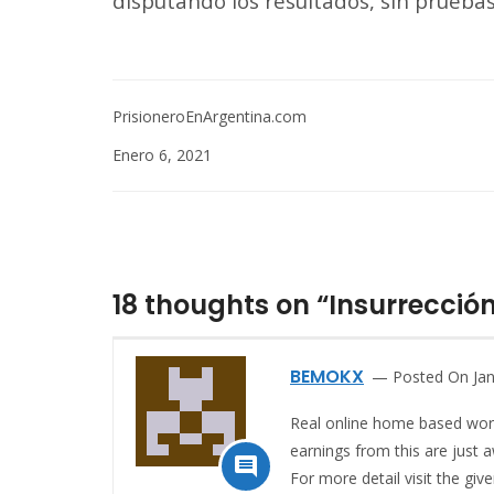
disputando los resultados, sin pruebas,
PrisioneroEnArgentina.com
Enero 6, 2021
18 thoughts on “Insurrecci
BEMOKX
Posted On Jan
Real online home based wor
earnings from this are just 

For more detail visit the g