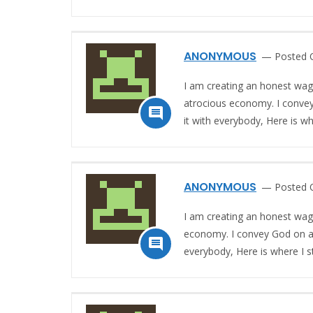
ANONYMOUS
Posted 
I am creating an honest wa
atrocious economy. I convey 

it with everybody, Here is 
ANONYMOUS
Posted 
I am creating an honest wag
economy. I convey God on a d

everybody, Here is where I