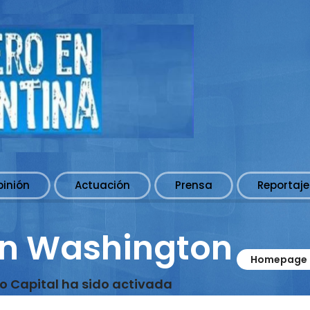
pinión
Actuación
Prensa
Reportaje
en Washington
Homepage
to Capital ha sido activada