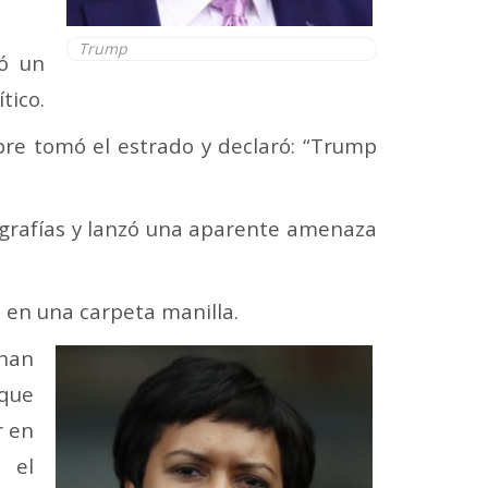
Trump
ió un
tico.
bre tomó el estrado y declaró: “Trump
tografías y lanzó una aparente amenaza
 en una carpeta manilla.
han
que
r en
 el