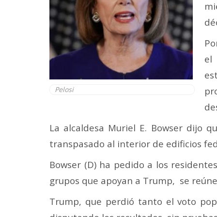
mi
dé
Po
el
es
pr
Pelosi
de
La alcaldesa Muriel E. Bowser dijo q
transpasado al interior de edificios fe
Bowser (D) ha pedido a los resident
grupos que apoyan a Trump, se reúnen
Trump, que perdió tanto el voto popu