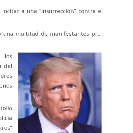
citar a una “insurrección” contra el
do una multitud de manifestantes pro-
 los
a del
dores
renos
tolio
licía
aros”