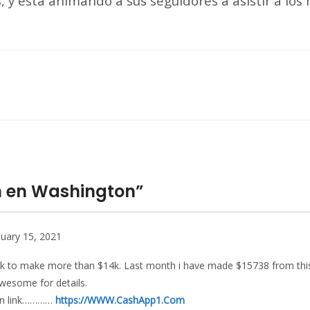
 y está animando a sus seguidores a asistir a los 
ón en Washington”
uary 15, 2021
k to make more than $14k. Last month i have made $15738 from this
awesome for details.
iven link…………
https://WWW.CashApp1.Com