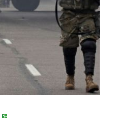
uban
VK