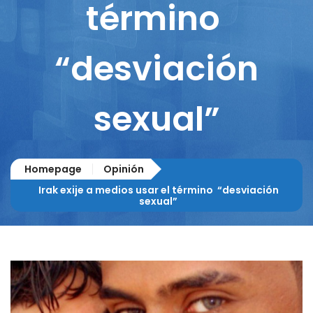
término
“desviación
sexual”
Homepage
Opinión
Irak exije a medios usar el término “desviación
sexual”