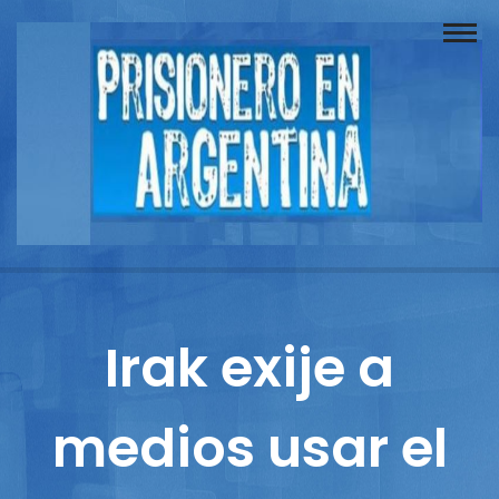
Buscador
Documentos
Prisionero
Opinión
Actuación
Prensa
Irak exije a
Reportajes
medios usar el
Columnistas
Contacto