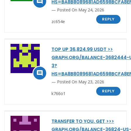

HS=BA8B8089681AD6598BCFA8E
Posted On May 24, 2026
REPLY
zc654e
TOP UP 36,824.99 USDT >>
GRAPH.ORG/BALANCE-3682444-
3?

HS=BA8B8089681AD6598BCFA8E
Posted On May 23, 2026
REPLY
k766o1
TRANSFER TO YOU. GET >>>
GRAPH.ORG/BALANCE-36824-US