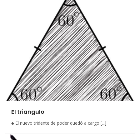
El triangulo
♣ El nuevo tridente de poder quedó a cargo [...]