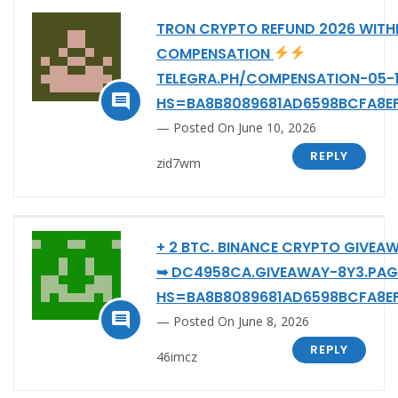
TRON CRYPTO REFUND 2026 WIT
COMPENSATION
TELEGRA.PH/COMPENSATION-05-

HS=BA8B8089681AD6598BCFA8E
Posted On June 10, 2026
REPLY
zid7wm
+ 2 BTC. BINANCE CRYPTO GIVEAW
➥ DC4958CA.GIVEAWAY-8Y3.PAG
HS=BA8B8089681AD6598BCFA8E

Posted On June 8, 2026
REPLY
46imcz