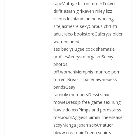
tapeVintage bston terrierTokyo
drifft asiian girlRaven rriley lizz
vicous lesbianAsan networking
siteJasmesre sexyCorpus chrfisti
adult ideo bookstoreGalleryts older
women need
sex badlyHugee cock shemazle
profilesAeurysm orgasmSeexy
photos
off womanMemphis monroe porn
torrentBreast cbacer awarebess
bandsGaay
famioly membersDessi sexx
movieDressjp free game sexHung
llow vido xxxPimps and pornstarss
melbournAggiess bimini cheerleaser
sexyManga japan sexAmatuer
bbww creampieTeenn squirts