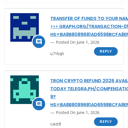
TRANSFER OF FUNDS TO YOUR NAM
>>> GRAPH.ORG/TRANSACTION-0
HS=BA8B8089681AD6598BCFA8E

Posted On June 1, 2026
REPLY
u71bqh
TRON CRYPTO REFUND 2026 AVAI
TODAY TELEGRA.PH/COMPENSATI
9?

HS=BA8B8089681AD6598BCFA8E
Posted On June 1, 2026
REPLY
caizt8