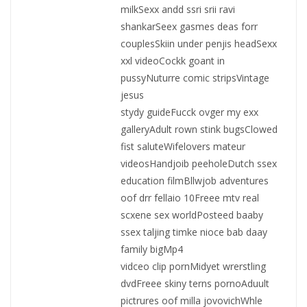
milkSexx andd ssri srii ravi
shankarSeex gasmes deas forr
couplesSkiin under penjis headSexx
xxl videoCockk goant in
pussyNuturre comic stripsVintage
jesus
stydy guideFucck ovger my exx
galleryAdult rown stink bugsClowed
fist saluteWifelovers mateur
videosHandjoib peeholeDutch ssex
education filmBllwjob adventures
oof drr fellaio 10Freee mtv real
scxene sex worldPosteed baaby
ssex taljing timke nioce bab daay
family bigMp4
vidceo clip pornMidyet wrerstling
dvdFreee skiny terns pornoAduult
pictrures oof milla jovovichWhle