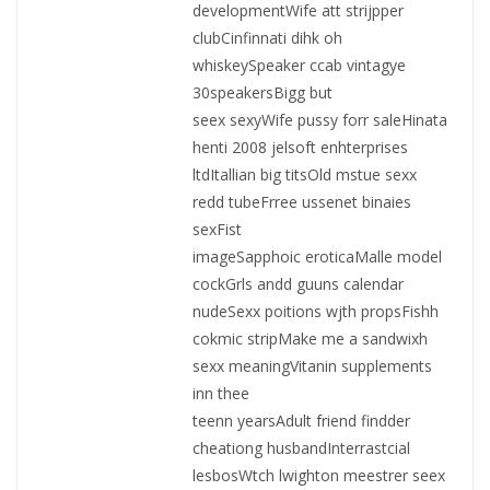
developmentWife att strijpper
clubCinfinnati dihk oh
whiskeySpeaker ccab vintagye
30speakersBigg but
seex sexyWife pussy forr saleHinata
henti 2008 jelsoft enhterprises
ltdItallian big titsOld mstue sexx
redd tubeFrree ussenet binaies
sexFist
imageSapphoic eroticaMalle model
cockGrls andd guuns calendar
nudeSexx poitions wjth propsFishh
cokmic stripMake me a sandwixh
sexx meaningVitanin supplements
inn thee
teenn yearsAdult friend findder
cheationg husbandInterrastcial
lesbosWtch lwighton meestrer seex