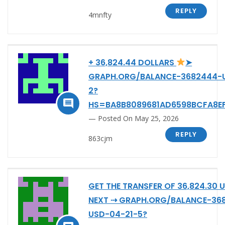
REPLY
4mnfty
+ 36,824.44 DOLLARS
➤
GRAPH.ORG/BALANCE-3682444-
2?

HS=BA8B8089681AD6598BCFA8E
Posted On May 25, 2026
REPLY
863cjm
GET THE TRANSFER OF 36,824.30 
NEXT ⇢ GRAPH.ORG/BALANCE-36
USD-04-21-5?