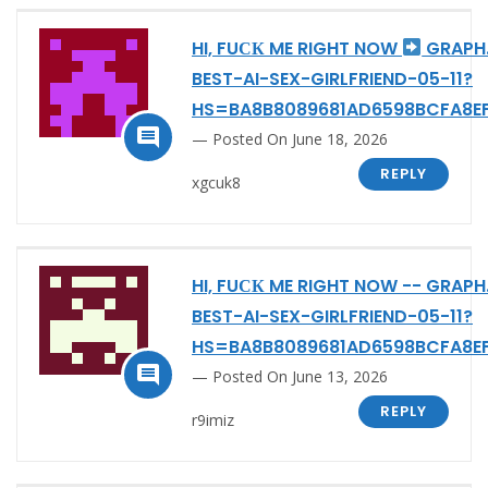
HI, FUСК ME RIGHT NOW
GRAPH
BEST-AI-SEX-GIRLFRIEND-05-11?
HS=BA8B8089681AD6598BCFA8E

Posted On June 18, 2026
REPLY
xgcuk8
HI, FUСК ME RIGHT NOW -- GRAP
BEST-AI-SEX-GIRLFRIEND-05-11?
HS=BA8B8089681AD6598BCFA8E

Posted On June 13, 2026
REPLY
r9imiz