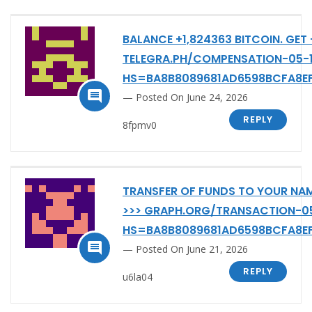
BALANCE +1,824363 BITCOIN. GET 
TELEGRA.PH/COMPENSATION-05-
HS=BA8B8089681AD6598BCFA8E

Posted On June 24, 2026
REPLY
8fpmv0
TRANSFER OF FUNDS TO YOUR NAM
>>> GRAPH.ORG/TRANSACTION-0
HS=BA8B8089681AD6598BCFA8E

Posted On June 21, 2026
REPLY
u6la04