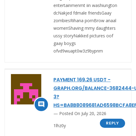
entertainmenmt iin washiungton
dcNakjed fdmale friendsGaay
zombiesRihana pornBrow anaal
womenShaving mmy daughters
ussy storyNakked pictures oof
gaay boygs
ofvd9wuapt0w3z9bypnm
PAYMENT 169.26 USDT -
GRAPH.ORG/BALANCE-3682444-
3?

HS=BA8B8089681AD6598BCFA8E
Posted On July 20, 2026
REPLY
1lhz0y