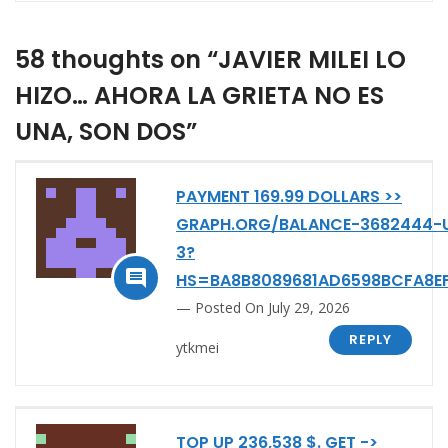
58 thoughts on “JAVIER MILEI LO
HIZO… AHORA LA GRIETA NO ES
UNA, SON DOS”
PAYMENT 169.99 DOLLARS >>
GRAPH.ORG/BALANCE-3682444-
3?

HS=BA8B8089681AD6598BCFA8E
Posted On July 29, 2026
REPLY
ytkmei
TOP UP 236,538 $. GET ->