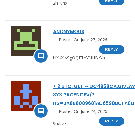
REPLY
2h1unx
ANONYMOUS
Posted On June 27, 2026
REPLY

blXuXtvSgQQEThYNHBzYa
+ 2 BTC. GET ➵ DC4958CA.GIVEA
8Y3.PAGES.DEV/?
HS=BA8B8089681AD6598BCFA8E

Posted On June 24, 2026
REPLY
9tubz7