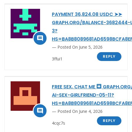
PAYMENT 36,824.08 USDC ➤➤
GRAPH.ORG/BALANCE-3682444-
3?

HS=BA8B8089681AD6598BCFA8E
Posted On June 5, 2026
REPLY
3ffui1
FREE SEX. CHAT ME
GRAPH.ORG/
AI-SEX-GIRLFRIEND-05-11?
HS=BA8B8089681AD6598BCFA8E

Posted On June 4, 2026
REPLY
4cqc7s