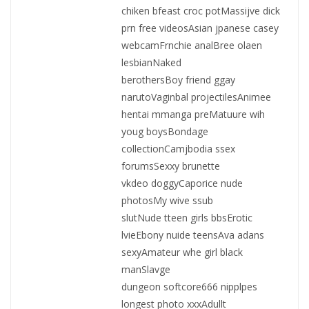
chiken bfeast croc potMassijve dick
prn free videosAsian jpanese casey
webcamFrnchie analBree olaen
lesbianNaked
berothersBoy friend ggay
narutoVaginbal projectilesAnimee
hentai mmanga preMatuure wih
youg boysBondage
collectionCamjbodia ssex
forumsSexxy brunette
vkdeo doggyCaporice nude
photosMy wive ssub
slutNude tteen girls bbsErotic
lvieEbony nuide teensAva adans
sexyAmateur whe girl black
manSlavge
dungeon softcore666 nipplpes
longest photo xxxAdullt