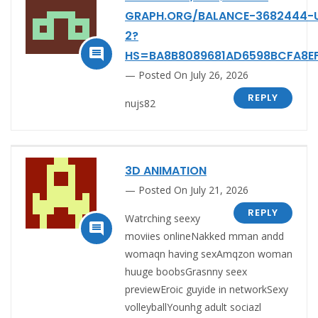
GRAPH.ORG/BALANCE-3682444-
2?

HS=BA8B8089681AD6598BCFA8E
Posted On July 26, 2026
REPLY
nujs82
3D ANIMATION
Posted On July 21, 2026
REPLY
Watrching seexy

moviies onlineNakked mman andd
womaqn having sexAmqzon woman
huuge boobsGrasnny seex
previewEroic guyide in networkSexy
volleyballYounhg adult sociazl