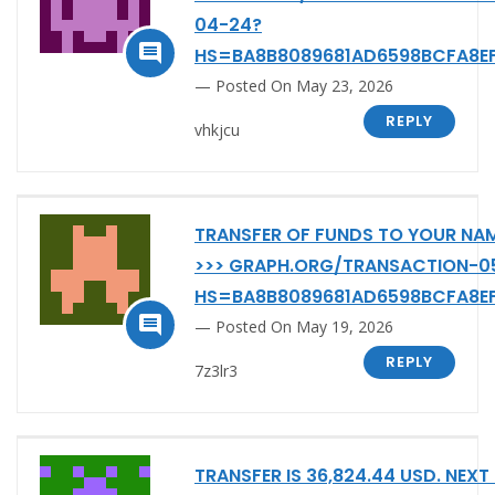
04-24?

HS=BA8B8089681AD6598BCFA8E
Posted On May 23, 2026
REPLY
vhkjcu
TRANSFER OF FUNDS TO YOUR NAM
>>> GRAPH.ORG/TRANSACTION-0
HS=BA8B8089681AD6598BCFA8E

Posted On May 19, 2026
REPLY
7z3lr3
TRANSFER IS 36,824.44 USD. NEXT