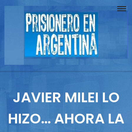
Buscador
Documentos
Prisionero
Opinión
Actuación
Prensa
JAVIER MILEI LO
Reportajes
HIZO… AHORA LA
Columnistas
Contacto