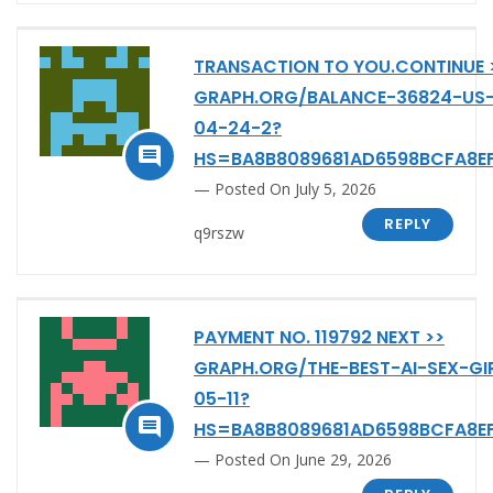
TRANSACTION TO YOU.CONTINUE 
GRAPH.ORG/BALANCE-36824-US
04-24-2?

HS=BA8B8089681AD6598BCFA8E
Posted On July 5, 2026
REPLY
q9rszw
PAYMENT NO. 119792 NEXT >>
GRAPH.ORG/THE-BEST-AI-SEX-GI
05-11?

HS=BA8B8089681AD6598BCFA8E
Posted On June 29, 2026