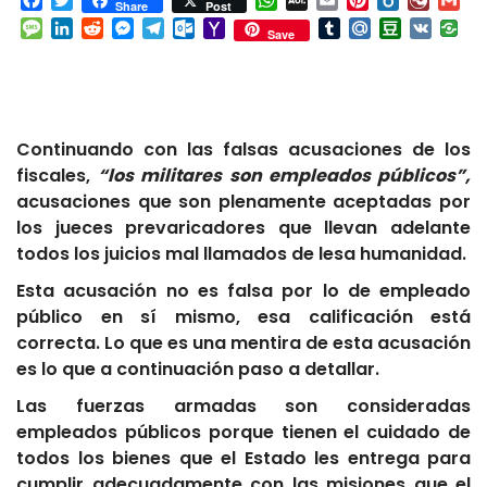
Facebook
Twitter
WhatsApp
AOL
Email
Pinterest
Box.net
Diary.
Gm
Share
Post
Mail
Message
LinkedIn
Reddit
Messenger
Telegram
Outlook.com
Yahoo
Tumblr
Mail.Ru
Douban
VK
Save
Mail
Continuando con las falsas acusaciones de los
fiscales,
“los militares son empleados públicos”,
acusaciones que son plenamente aceptadas por
los jueces prevaricadores que llevan adelante
todos los juicios mal llamados de lesa humanidad.
Esta acusación no es falsa por lo de empleado
público en sí mismo, esa calificación está
correcta. Lo que es una mentira de esta acusación
es lo que a continuación paso a detallar.
Las fuerzas armadas son consideradas
empleados públicos porque tienen el cuidado de
todos los bienes que el Estado les entrega para
cumplir adecuadamente con las misiones que el