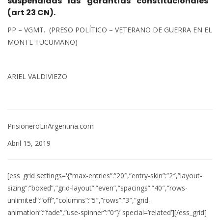
suspendidas las garantías constitucionales”
(art 23 CN).
PP – VGMT. (PRESO POLÍTICO – VETERANO DE GUERRA EN EL
MONTE TUCUMANO)
ARIEL VALDIVIEZO
PrisioneroEnArgentina.com
Abril 15, 2019
[ess_grid settings='{“max-entries”:”20″,”entry-skin”:”2″,”layout-
sizing”:”boxed”,”grid-layout”:”even”,”spacings”:”40″,”rows-
unlimited”:”off”,”columns”:”5″,”rows”:”3″,”grid-
animation”:”fade”,”use-spinner”:”0″}’ special=’related’][/ess_grid]