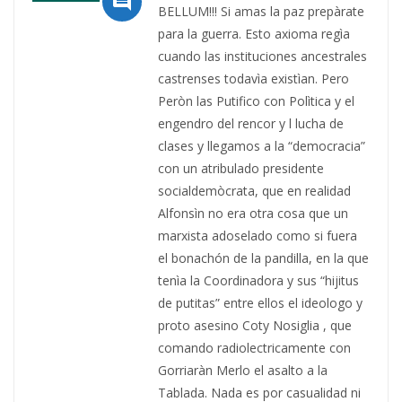

BELLUM!!! Si amas la paz prepàrate
para la guerra. Esto axioma regìa
cuando las instituciones ancestrales
castrenses todavìa existìan. Pero
Peròn las Putifico con Polìtica y el
engendro del rencor y l lucha de
clases y llegamos a la “democracia”
con un atribulado presidente
socialdemòcrata, que en realidad
Alfonsìn no era otra cosa que un
marxista adoselado como si fuera
el bonachón de la pandilla, en la que
tenìa la Coordinadora y sus “hijitus
de putitas” entre ellos el ideologo y
proto asesino Coty Nosiglia , que
comando radiolectricamente con
Gorriaràn Merlo el asalto a la
Tablada. Nada es por casualidad ni