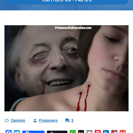
CAPÍTULO VIII - PARTE II.
Opinión
Prisionero
3


