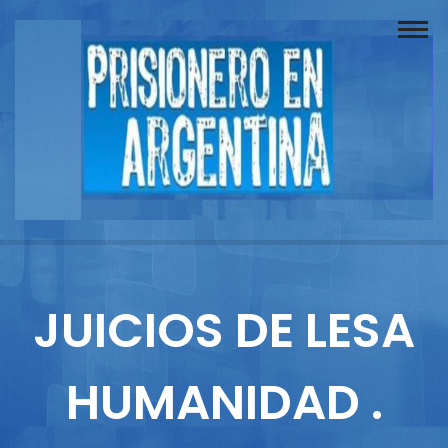
Buscador
Documentos
Prisionero
Opinión
Actuación
Prensa
JUICIOS DE LESA
Reportajes
HUMANIDAD .
Columnistas
Contacto