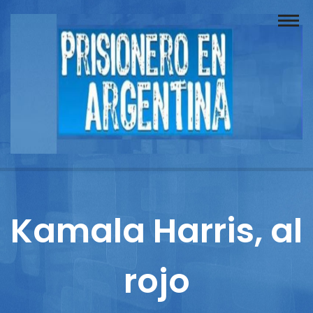
Buscador
Documentos
Prisionero
Opinión
Actuación
Prensa
Kamala Harris, al
Reportajes
rojo
Columnistas
Contacto