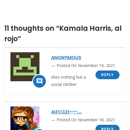
11 thoughts on “Kamala Harris, al
rojo”
ANONYMOUS
Posted On November 19, 2021
REPLY
shes nothing but a

social climber
AƖΙЅЅΣΗ~ᶫᵒᵛᵉᵧₒᵤ
Posted On November 18, 2021
REPLY