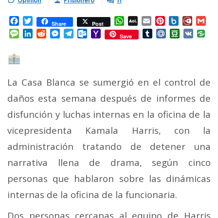
Opinión
Prisionero
11



Facebook
Twitter
WhatsApp
AOL
Email
Pinterest
Box.net
Diary.
Gm
Share
Post
Mail
Message
LinkedIn
Reddit
Messenger
Telegram
Outlook.com
Yahoo
Tumblr
Mail.Ru
Douban
VK
Save
Mail
La Casa Blanca se sumergió en el control de
daños esta semana después de informes de
disfunción y luchas internas en la oficina de la
vicepresidenta Kamala Harris, con la
administración tratando de detener una
narrativa llena de drama, según cinco
personas que hablaron sobre las dinámicas
internas de la oficina de la funcionaria.
Dos personas cercanas al equipo de Harris