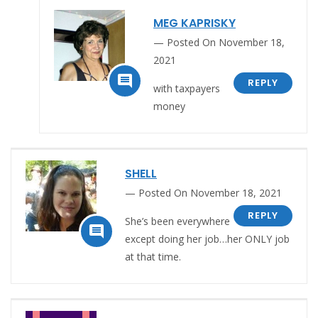
MEG KAPRISKY
Posted On November 18,
2021

REPLY
with taxpayers
money
SHELL
Posted On November 18, 2021
REPLY
She’s been everywhere

except doing her job…her ONLY job
at that time.