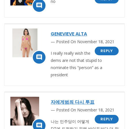
no

GENEVIEVE ALTA
Posted On November 18, 2021
REPLY
I really really wish the

dems are not that stupid to
nominate this “person” as a
president
자에게범죄 다시 투표
Posted On November 18, 2021
REPLY
나는 민주당이 어떻게

DT에 도전하기 위해 바이든보다 더 잘