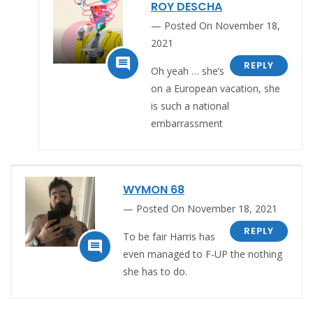
ROY DESCHA
Posted On November 18,
2021

REPLY
Oh yeah … she’s
on a European vacation, she
is such a national
embarrassment
WYMON 68
Posted On November 18, 2021
REPLY
To be fair Harris has

even managed to F-UP the nothing
she has to do.