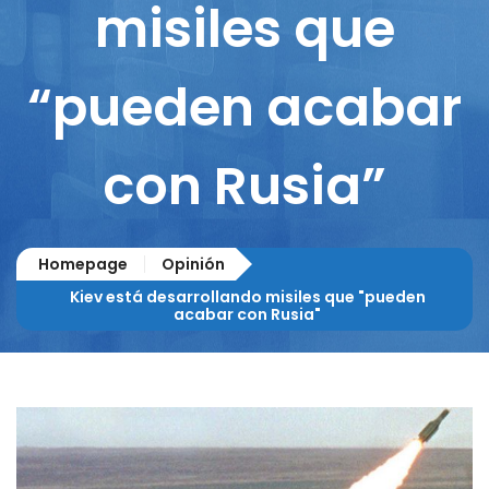
misiles que
“pueden acabar
con Rusia”
Homepage
Opinión
Kiev está desarrollando misiles que "pueden
acabar con Rusia"