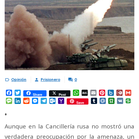
Opinión
Prisionero
0



Facebook
Twitter
WhatsApp
AOL
Email
Pinterest
Box.net
Diary.
Gm
Share
Post
Mail
Message
LinkedIn
Reddit
Messenger
Telegram
Outlook.com
Yahoo
Tumblr
Mail.Ru
Douban
VK
Save
Mail
♦
Aunque en la Cancillería rusa no mostró una
verdadera preocupación por la amenaza, un