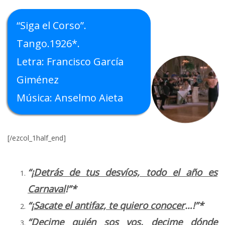
“Siga el Corso”.
Tango.1926*.
Letra: Francisco García
Giménez
Música: Anselmo Aieta
[/ezcol_1half_end]
“¡
Detrás de tus desvíos, todo el año es
Carnaval
!”*
“¡
Sacate el antifaz, te quiero conocer
…!”*
“
Decime quién sos vos, decime dónde