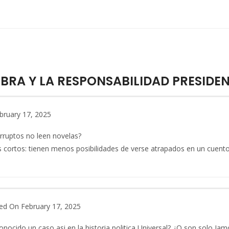
LIBRA Y LA RESPONSABILIDAD PRESIDE
bruary 17, 2025
orruptos no leen novelas?
s cortos: tienen menos posibilidades de verse atrapados en un cuento
ed On February 17, 2025
nocido un caso asi en la historia politica Universal? ¿O son solo Ja