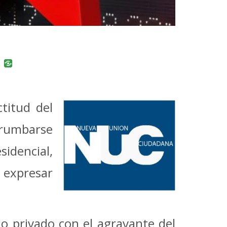
uban
VK
titud del
rrumbarse
sidencial,
 expresar
io privado con el agravante del