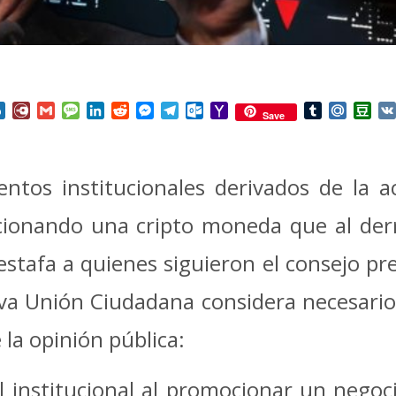
nterest
Box.net
Diary.Ru
Gmail
Message
LinkedIn
Reddit
Messenger
Telegram
Outlook.com
Yahoo
Tumblr
Mail.Ru
Do
Save
Mail
ntos institucionales derivados de la ac
mocionando una cripto moneda que al de
stafa a quienes siguieron el consejo pre
va Unión Ciudadana considera necesario
la opinión pública:
ol institucional al promocionar un negoc