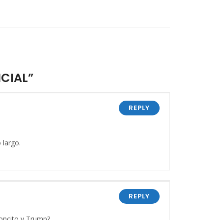
NCIAL”
REPLY
 largo.
REPLY
moncito y Trump?