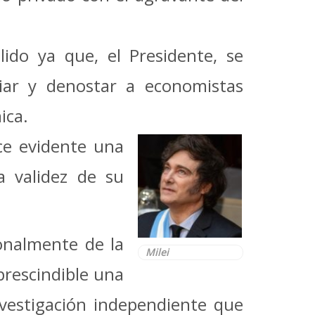
do ya que, el Presidente, se
ar y denostar a economistas
mica.
ce evidente una
a validez de su
sonalmente de la
Milei
prescindible una
investigación independiente que