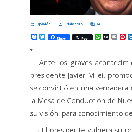
Opinión
Prisionero
14



Facebook
Twitter
WhatsApp
AOL
Email
Pi
Share
Post
Mail
♣
Ante los graves acontecimie
presidente Javier Milei, pro
se convirtió en una verdadera e
la Mesa de Conducción de Nue
su visión para conocimiento de 
El presidente vulnera su r