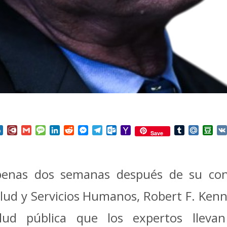
nterest
Box.net
Diary.Ru
Gmail
Message
LinkedIn
Reddit
Messenger
Telegram
Outlook.com
Yahoo
Tumblr
Mail.Ru
Do
Save
Mail
enas dos semanas después de su con
lud y Servicios Humanos, Robert F. Kenned
alud pública que los expertos lleva