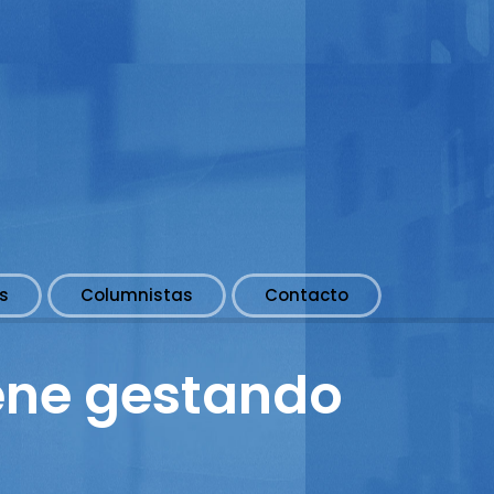
s
Columnistas
Contacto
iene gestando