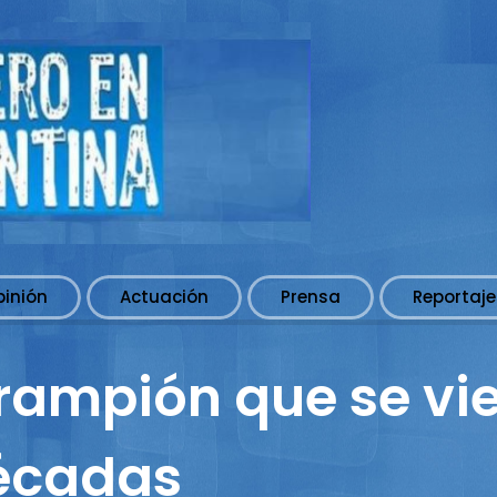
pinión
Actuación
Prensa
Reportaje
sarampión que se v
écadas