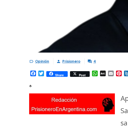
Opinión
Prisionero
4



Facebook
Twitter
WhatsApp
AOL
Email
Pi
Share
Post
Mail
♣
Ap
Sa
s