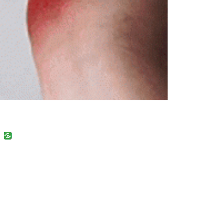
uban
VK