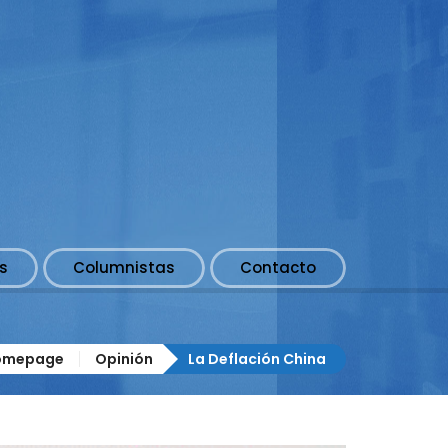
s
Columnistas
Contacto
omepage
Opinión
La Deflación China