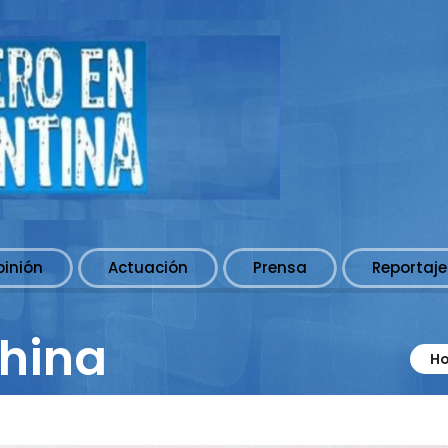
pinión
Actuación
Prensa
Reportaje
China
H