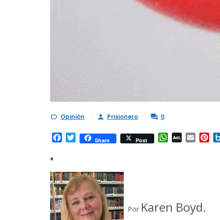
Opinión
Prisionero
0



Facebook
Twitter
WhatsApp
AOL
Email
Pi
Share
Post
Mail
♦
Karen Boyd.
Por