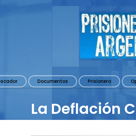
uscador
Documentos
Prisionero
O
La Deflación 