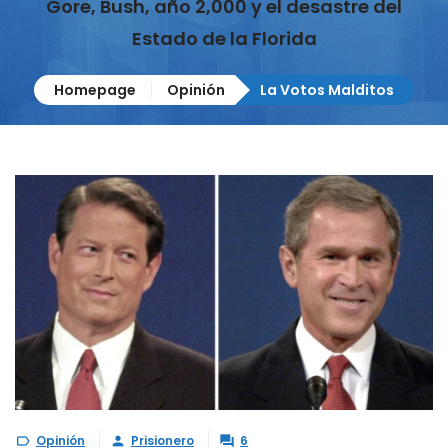
Gore, Bush, año 2,000 y el desastre del
Estado de la Florida
Homepage
Opinión
La Votos Malditos
Opinión
Prisionero
6


