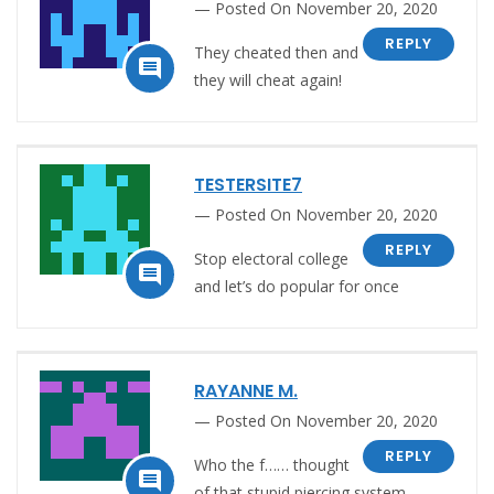
Posted On November 20, 2020
REPLY
They cheated then and

they will cheat again!
TESTERSITE7
Posted On November 20, 2020
REPLY
Stop electoral college

and let’s do popular for once
RAYANNE M.
Posted On November 20, 2020
REPLY
Who the f…… thought

of that stupid piercing system