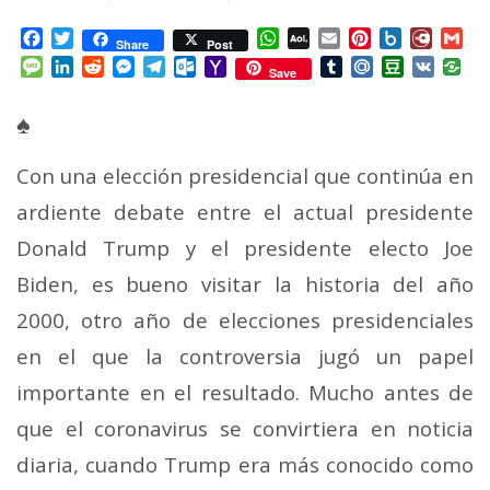
Facebook
Twitter
WhatsApp
AOL
Email
Pinterest
Box.net
Diary.
Gm
Share
Post
Mail
Message
LinkedIn
Reddit
Messenger
Telegram
Outlook.com
Yahoo
Tumblr
Mail.Ru
Douban
VK
Save
Mail
♠
Con una elección presidencial que continúa en
ardiente debate entre el actual presidente
Donald Trump y el presidente electo Joe
Biden, es bueno visitar la historia del año
2000, otro año de elecciones presidenciales
en el que la controversia jugó un papel
importante en el resultado. Mucho antes de
que el coronavirus se convirtiera en noticia
diaria, cuando Trump era más conocido como