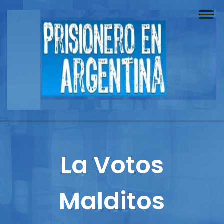
Buscador
Documentos
Prisionero
Opinión
Actuación
Prensa
La Votos
Reportajes
Malditos
Columnistas
Contacto