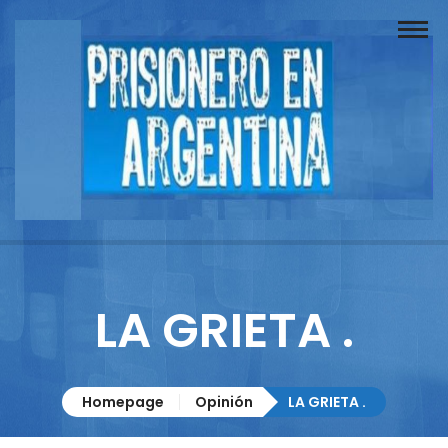
Buscador
Documentos
Prisionero
Opinión
Actuación
Prensa
LA GRIETA .
Reportajes
Columnistas
Homepage
Opinión
LA GRIETA .
Contacto