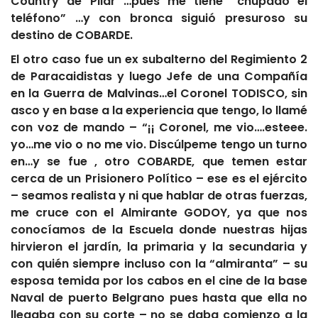
Country de Pilar …pues me tiene “chupado el
teléfono” …y con bronca siguió presuroso su
destino de COBARDE.
El otro caso fue un ex subalterno del Regimiento 2
de Paracaidistas y luego Jefe de una Compañía
en la Guerra de Malvinas…el Coronel TODISCO, sin
asco y en base a la experiencia que tengo, lo llamé
con voz de mando – “¡¡ Coronel, me vio….esteee.
yo…me vio o no me vio. Discúlpeme tengo un turno
en…y se fue , otro COBARDE, que temen estar
cerca de un Prisionero Político – ese es el ejército
– seamos realista y ni que hablar de otras fuerzas,
me cruce con el Almirante GODOY, ya que nos
conocíamos de la Escuela donde nuestras hijas
hirvieron el jardín, la primaria y la secundaria y
con quién siempre incluso con la “almiranta” – su
esposa temida por los cabos en el cine de la base
Naval de puerto Belgrano pues hasta que ella no
llegaba con su corte – no se daba comienzo a la