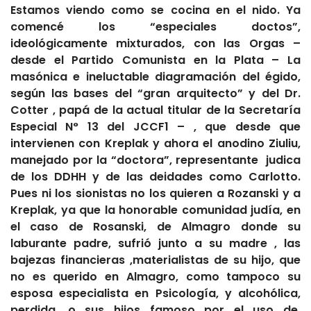
Estamos viendo como se cocina en el nido. Ya
comencé los “especiales doctos”,
ideológicamente mixturados, con las Orgas –
desde el Partido Comunista en la Plata – La
masónica e ineluctable diagramación del égido,
según las bases del “gran arquitecto” y del Dr.
Cotter , papá de la actual titular de la Secretaría
Especial N° 13 del JCCF1 – , que desde que
intervienen con Kreplak y ahora el anodino Ziuliu,
manejado por la “doctora”, representante judica
de los DDHH y de las deidades como Carlotto.
Pues ni los sionistas no los quieren a Rozanski y a
Kreplak, ya que la honorable comunidad judía, en
el caso de Rosanski, de Almagro donde su
laburante padre, sufrió junto a su madre , las
bajezas financieras ,materialistas de su hijo, que
no es querido en Almagro, como tampoco su
esposa especialista en Psicología, y alcohólica,
perdida, o sus hijos famoso por el uso de