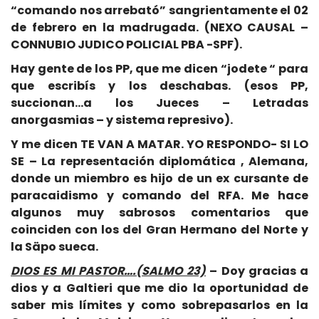
“comando nos arrebató” sangrientamente el 02
de febrero en la madrugada. (NEXO CAUSAL –
CONNUBIO JUDICO POLICIAL PBA -SPF).
Hay gente de los PP, que me dicen “jodete “ para
que escribís y los deschabas. (esos PP,
succionan…a los Jueces – Letradas
anorgasmias – y sistema represivo).
Y me dicen TE VAN A MATAR. YO RESPONDO- SI LO
SE – La representación diplomática , Alemana,
donde un miembro es hijo de un ex cursante de
paracaidismo y comando del RFA. Me hace
algunos muy sabrosos comentarios que
coinciden con los del Gran Hermano del Norte y
la Säpo sueca.
DIOS ES MI PASTOR….(SALMO 23)
– Doy gracias a
dios y a Galtieri que me dio la oportunidad de
saber mis límites y como sobrepasarlos en la